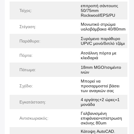
επιτροπή σάντουιτς
Τείχος:
50/75mm
Rockwool/EPS/PU
Μονωτικό στρώμα
Στέγαση:
υαλοβάμβακα 40/80mm
Συρόμενο παράθυρο
Παράθυρο:
UPVC μονό/διπλό τζάμι
Ατσάλινη πόρτα με
Πόρτα:
κλειδαριά
18mm MGO/τσιμέντο
Πάτωμα:
ινών
Μπορεί να
Σχέδιο:
προσαρμοστεί βάσει
των αναγκών σας
4 εργάτης+2 ώρες=1
Εγκατάσταση:
μονάδα
Γαλβανισμένη
Αντισκωριακός:
επιφάνεια+επίστρωση
σκόνης 80um
Κάτοψη AutoCAD.