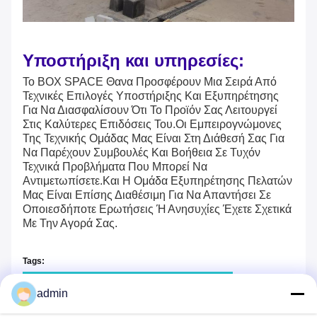
Υποστήριξη και υπηρεσίες:
Το BOX SPACE Θα
Να Προσφέρουν Μια Σειρά Από
Τεχνικές Επιλογές Υποστήριξης Και Εξυπηρέτησης
Για Να Διασφαλίσουν Ότι Το Προϊόν Σας Λειτουργεί
Στις Καλύτερες Επιδόσεις Του.Οι Εμπειρογνώμονες
Της Τεχνικής Ομάδας Μας Είναι Στη Διάθεσή Σας Για
Να Παρέχουν Συμβουλές Και Βοήθεια Σε Τυχόν
Τεχνικά Προβλήματα Που Μπορεί Να
Αντιμετωπίσετε.Και Η Ομάδα Εξυπηρέτησης Πελατών
Μας Είναι Επίσης Διαθέσιμη Για Να Απαντήσει Σε
Οποιεσδήποτε Ερωτήσεις Ή Ανησυχίες Έχετε Σχετικά
Με Την Αγορά Σας.
Tags:
Οικίες για κοντέινερ επίπεδης συσκευασίας
admin
Φλατ-πακ κινητά σπίτια