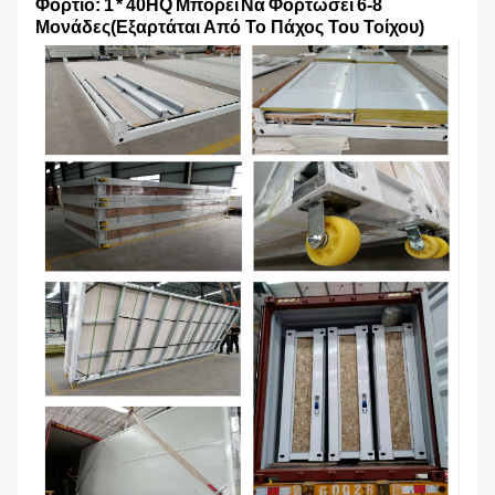
Φορτίο: 1 * 40HQ Μπορεί Να Φορτώσει 6-8
Μονάδες
(Εξαρτάται Από Το Πάχος Του Τοίχου)