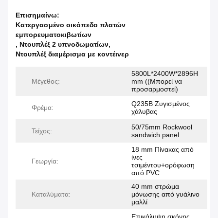
Επισημαίνω:
Κατεργασμένο οικόπεδο πλατών
εμπορευματοκιβωτίων
,
Ντουπλέξ 2 υπνοδωματίων
,
Ντουπλέξ διαμέρισμα με κοντέινερ
5800L*2400W*2896H
Μέγεθος:
mm ((Μπορεί να
προσαρμοστεί)
Q235B Ζυγισμένος
Φρέμα:
χάλυβας
50/75mm Rockwool
Τείχος:
sandwich panel
18 mm Πίνακας από
ίνες
Γεωργία:
τσιμέντου+ορόφωση
από PVC
40 mm στρώμα
Καταλύματα:
μόνωσης από γυάλινο
μαλλί
Επικάλυψη σκόνης