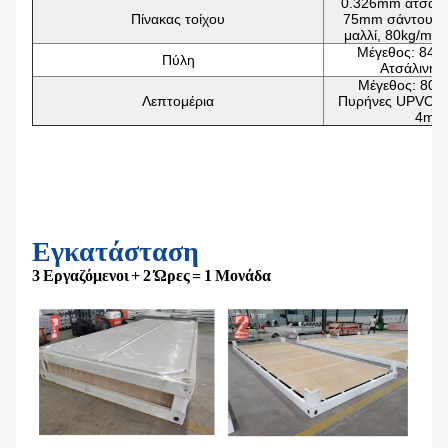
0.326mm ατσάλι
Πίνακας τοίχου
75mm σάντουιτς
μαλλί, 80kg/m3 
Μέγεθος: 84
Πύλη
Ατσάλινη 
Μέγεθος: 80
Λεπτομέρια
Πυρήνες UPVC, δ
4mm
Εγκατάσταση
3 Εργαζόμενοι + 2 Ώρες = 1 Μονάδα