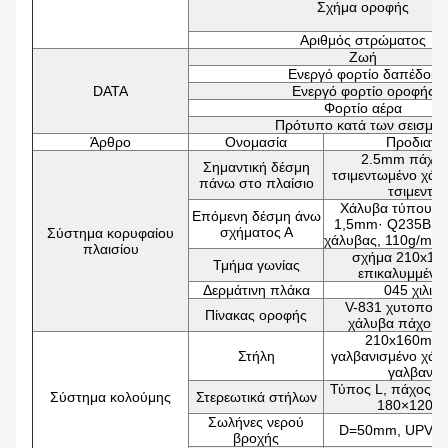
Σχήμα οροφής
Αριθμός στρώματος
Ζωή
Ενεργό φορτίο δαπέδου
DATA
Ενεργό φορτίο οροφής
Φορτίο αέρα
Πρότυπο κατά των σεισμώ
Άρθρο
Ονομασία
Προδιαγρ
2.5mm πάχος
Σημαντική δέσμη
τσιμεντωμένο χάλ
πάνω στο πλαίσιο
τσιμεντω
Χάλυβα τύπου C
Επόμενη δέσμη άνω
1,5mm· Q235B γα
σχήματος Α
Σύστημα κορυφαίου
χάλυβας, 110g/m2 
πλαισίου
σχήμα 210x16
Τμήμα γωνίας
επικαλυμμένο
Δερμάτινη πλάκα
045 χιλιο
V-831 χυτοποιη
Πίνακας οροφής
χάλυβα πάχους
210x160mm,
Στήλη
γαλβανισμένο χάλ
γαλβανισ
Τύπος L, πάχος 2
Σύστημα κολούμης
Στερεωτικά στήλων
180×120×
Σωλήνες νερού
D=50mm, UPVC,
βροχής