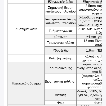
Εξαγωνικές βίδες
Εξαγωνικές βί
2.5mm πάχος
Σημαντική δέσμη
τσιμεντωμένο χάλ
κατώτερου πλαισίου
τσιμεντω
Χάλυβα με τομή 
δευτερεύουσα δέσμη
1,5mm· Q235B τ
κατώτατου πλαισίου
χάλυβα, 110g/m2 
Σύστημα κάτω
210*150*160mm, 
Τμήματα γωνίας
110g/
ρύπανση
t=1mm, γαλβ
18 mm Πίνακας
Τσιμεντένια πλάκα
τσιμέντ
Υδροξείδιο
1.6mmΠΕΠΚ 
Κάλυψη στήλη
Κάλυψη στήλης
χρώματος χάλυ
συμπεριλαμβαν
Κουτί διανομής
ανοίγματος αέρα, τ
από διαρ
(συμπεριλαμβαν
πρίζας) 
Βιομηχανική πώληση
Ηλεκτρικό σύστημα
συμπεριλαμβαν
φόρτισης κ
Διάταξη 220V, 6m2
Διάταξη
για AC, 2,5m2 για
για φώ
Φως
Φώτα L