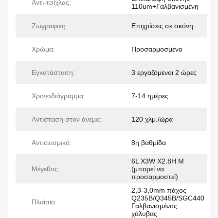
Αντι-τσίχλας:
110um+Γαλβανισμένη
Ζωγραφική:
Επιχρίσεις σε σκόνη
Χρώμα:
Προσαρμοσμένο
Εγκατάσταση:
3 εργαζόμενοι 2 ώρες
Χρονοδιάγραμμα:
7-14 ημέρες
Αντίσταση στον άνεμο:
120 χλμ./ώρα
Αντισεισμικό:
8η βαθμίδα
6L X3W X2.8H M
Μέγεθος:
(μπορεί να
προσαρμοστεί)
2,3-3,0mm πάχος
Q235B/Q345B/SGC440
Πλαίσιο:
Γαλβανισμένος
χάλυβας