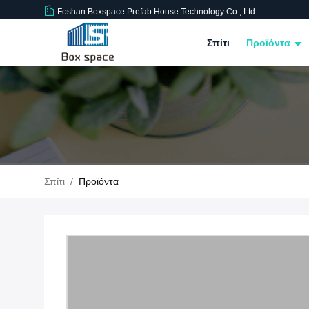
Foshan Boxspace Prefab House Technology Co., Ltd
Σπίτι
Προϊόντα
Σπίτι
/
Προϊόντα