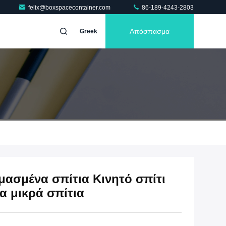
felix@boxspacecontainer.com
86-189-4243-2803
Απόσπασμα
Greek
ασμένα σπίτια Κινητό σπίτι
α μικρά σπίτια