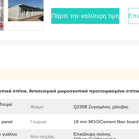
Πάρτε την καλύτερη τιμή
Επι
οπικά σπίτια
,
Αντισεισμικά μικροσκοπικά προετοιμασμένα σπίτι
Μπορεί
Φρέμα:
Q235B Ζυγισμένος χάλυβας
 panel
Γεωργία:
18 mm MGO/Cement fiber board
 γυάλινο
Επικάλυψη σκόνης
Αντι-τσίχλας: