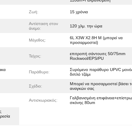
110um+Γαλβανισμένη
Ζωή:
15 χρόνια
Αντίσταση στον
120 χλμ. την ώρα
άνεμο:
6L X3W X2.8H M (μπορεί να
Μέγεθος:
προσαρμοστεί)
επιτροπή σάντουιτς 50/75mm
Τείχος:
Rockwool/EPS/PU
ακα
Συρόμενο παράθυρο UPVC μονό
Παράθυρο:
διπλό τζάμι
Μπορεί να προσαρμοστεί βάσει 
Σχέδιο:
αναγκών σας
Γαλβανισμένη επιφάνεια+επίστρ
Αντισκωριακός:
σκόνης 80um
ς
ρεσία