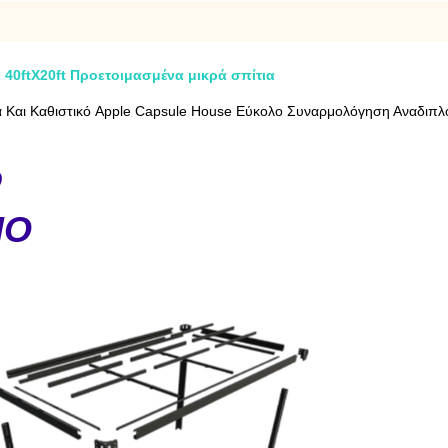
 40ftX20ft Προετοιμασμένα μικρά σπίτια
αι Καθιστικό Apple Capsule House Εύκολο Συναρμολόγηση Αναδιπλούμ
ο
ΝΟ