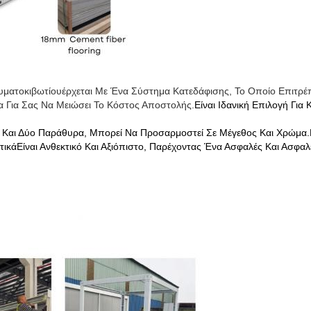
ματοκιβωτίου
Έρχεται Με Ένα Σύστημα Κατεδάφισης, Το Οποίο Επιτρ
α Για Σας Να Μειώσει Το Κόστος Αποστολής.
Είναι Ιδανική Επιλογή Για
τα Και Δύο Παράθυρα, Μπορεί Να Προσαρμοστεί Σε Μέγεθος Και Χρώμα.
ικάΕίναι Ανθεκτικό Και Αξιόπιστο, Παρέχοντας Ένα Ασφαλές Και Ασφα