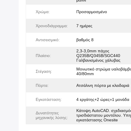
μαλλί
Χρώμα:
Προσαρμοσμένο
Χρονοδιάγραμμα:
7 ημέρες
Αντισεισμικό:
βαθμός 8
2,3-3,0mm πάχος
Πλαίσιο:
Q235B/Q345B/SGC440
Γαλβανισμένος χάλυβας
Μονωτικό στρώμα υαλοβάμβ
Στέγαση:
40/80mm
Πόρτα:
Ατσάλινη πόρτα με κλειδαριά
Εγκατάσταση:
4 εργάτης+2 ώρες=1 μονάδα
Κάτοψη AutoCAD. σχεδιασμό
Δυνατότητες
τρισδιάστατου μοντέλου. Υπη
μηχανικής λύσης:
εγκατάστασης Onesite