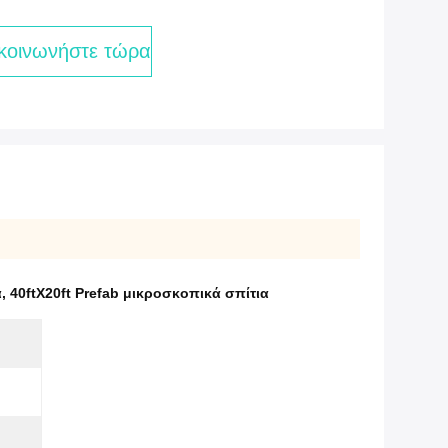
κοινωνήστε τώρα
α
,
40ftX20ft Prefab μικροσκοπικά σπίτια