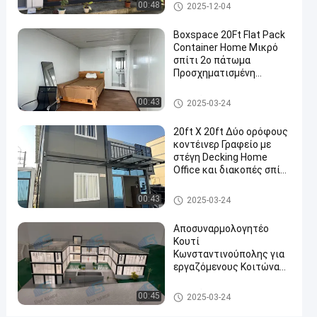
Κωνσταντινοχώρι
Αποσπάσιμο σπίτι εμπορευμα
00:48
2025-12-04
2024-
1883
Αποσπάσιμο σπίτι
τοκιβωτίων
τώρα
εμπορευματοκιβωτίων
03-01
απόψεις
Συμμ
Boxspace 20Ft Flat Pack
Container Home Μικρό
#
σπίτι 2ο πάτωμα
Προσχηματισμένη
Κινητά σπίτια
κρεβατοκάμαρα Flat Pack
εμπορευματοκιβωτίων
Container House
Αποσπάσιμο σπίτι εμπορευμα
00:43
2025-03-24
#
τοκιβωτίων
prefab σπίτια
20ft X 20ft Δύο ορόφους
εμπορευματοκιβωτίων
κοντέινερ Γραφείο με
αποθήκευσης
στέγη Decking Home
#
Office και διακοπές σπίτι
για προσωπική χρήση
Προπαρασκευασμένα
Αποσπάσιμο σπίτι εμπορευμα
00:43
2025-03-24
σπίτια
τοκιβωτίων
εμπορευματοκιβωτίων
Αποσυναρμολογητέο
1
Κουτί
8
Κωνσταντινούπολης για
τ
εργαζόμενους Κοιτώνας
ε
και γραφείο με ευέλικτο
προσαρμοσμένο μέγεθος
τ
Αποσπάσιμο σπίτι εμπορευμα
00:45
2025-03-24
και εύκολη εγκατάσταση
τοκιβωτίων
ρ