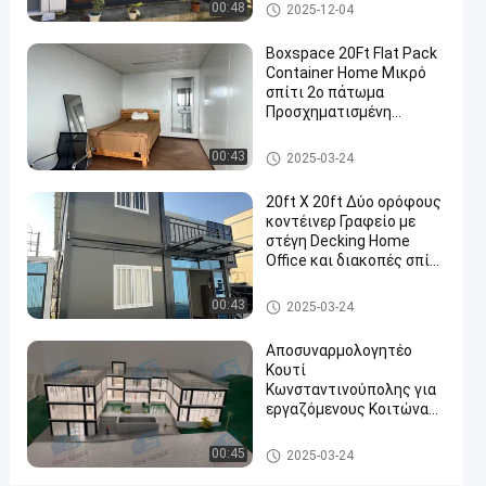
Κωνσταντινοχώρι
Αποσπάσιμο σπίτι εμπορευμα
00:48
2025-12-04
να
τοκιβωτίων
φορτώσει
Boxspace 20Ft Flat Pack
Container Home Μικρό
17
σπίτι 2ο πάτωμα
μονάδες
Προσχηματισμένη
κρεβατοκάμαρα Flat Pack
Επικο
Container House
Αποσπάσιμο σπίτι εμπορευμα
00:43
2025-03-24
2024-
1865
τοκιβωτίων
Αποσπάσιμο σπίτι
τώρα
εμπορευματοκιβωτίων
05-07
απόψεις
Συμμ
20ft X 20ft Δύο ορόφους
κοντέινερ Γραφείο με
στέγη Decking Home
#
Office και διακοπές σπίτι
Κινητά σπίτια
για προσωπική χρήση
εμπορευματοκιβωτίων
Αποσπάσιμο σπίτι εμπορευμα
00:43
2025-03-24
#
τοκιβωτίων
prefab σπίτια
Αποσυναρμολογητέο
εμπορευματοκιβωτίων
Κουτί
Κωνσταντινούπολης για
αποθήκευσης
#
εργαζόμενους Κοιτώνας
και γραφείο με ευέλικτο
Προπαρασκευασμένα
προσαρμοσμένο μέγεθος
Αποσπάσιμο σπίτι εμπορευμα
00:45
2025-03-24
σπίτια
και εύκολη εγκατάσταση
τοκιβωτίων