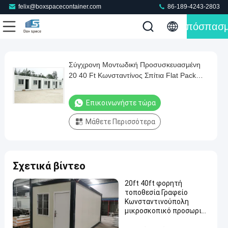
felix@boxspacecontainer.com
86-189-4243-2803
Απόσπασ
Play
Σύγχρονη Μοντωδική Προσυσκευασμένη
Σύγχρονη
Video
20 40 Ft Κωνσταντίνος Σπίτια Flat Pack
Μοντωδική
Προσυσκευασμένα Γεωργικά
Προσυσκευασμένη
Προστατευτικά Μίνι Κωνσταντίνες
Επικοινωνήστε τώρα
Κατασκήνωση Αποθήκη
20
Μάθετε Περισσότερα
40
Ft
Κωνσταντίνος
Σχετικά βίντεο
Σπίτια
Flat
20ft 40ft φορητή
τοποθεσία Γραφείο
Pack
Κωνσταντινούπολη
Προσυσκευασμένα
μικροσκοπικό προσωρινό
προσαρμοσμένο
Γεωργικά