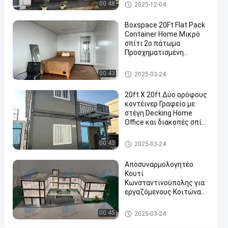
Κωνσταντινοχώρι
Αποσπάσιμο σπίτι εμπορευμα
00:48
2025-12-04
Οικίες
τοκιβωτίων
εμπορευματοκιβωτίων
Boxspace 20Ft Flat Pack
Container Home Μικρό
που
σπίτι 2ο πάτωμα
συσσωρεύονται
Προσχηματισμένη
κρεβατοκάμαρα Flat Pack
Επικο
Container House
Αποσπάσιμο σπίτι εμπορευμα
00:43
2025-03-24
2025-
121
τοκιβωτίων
Αποσπάσιμο σπίτι
τώρα
εμπορευματοκιβωτίων
03-24
απόψεις
Συμμ
20ft X 20ft Δύο ορόφους
κοντέινερ Γραφείο με
στέγη Decking Home
#
Office και διακοπές σπίτι
Κινητά σπίτια
για προσωπική χρήση
εμπορευματοκιβωτίων
Αποσπάσιμο σπίτι εμπορευμα
00:43
2025-03-24
#
τοκιβωτίων
prefab σπίτια
Αποσυναρμολογητέο
εμπορευματοκιβωτίων
Κουτί
Κωνσταντινούπολης για
αποθήκευσης
#
εργαζόμενους Κοιτώνας
και γραφείο με ευέλικτο
Προπαρασκευασμένα
προσαρμοσμένο μέγεθος
Αποσπάσιμο σπίτι εμπορευμα
00:45
2025-03-24
σπίτια
και εύκολη εγκατάσταση
τοκιβωτίων