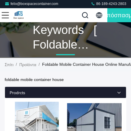
felix@boxspacecontainer.com
86-189-4243-2803
Απόσπασ
Keywords [
Foldable
Mobile
/
/
Foldable Mobile Container House Online Manuf
Σπίτι
Προϊόντα
Container
foldable mobile container house
House ]
Prodrcts
Match 7
Προϊόντα