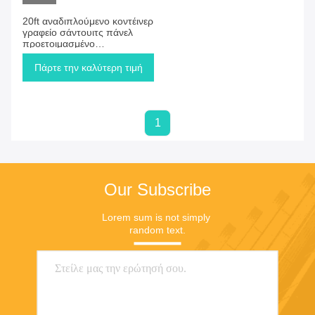
20ft αναδιπλούμενο κοντέινερ
γραφείο σάντουιτς πάνελ
προετοιμασμένο
αναδιπλούμενο κινητό σπίτι
κοιτώνα πετρέλαιο
Πάρτε την καλύτερη τιμή
κατασκήνωση πεδίο
κοντέινερ σπίτι
1
Our Subscribe
Lorem sum is not simply 
random text.