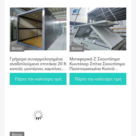
Βίντεο
Βίντεο
Γρήγορα συναρμολογημένα
Μεταφορικά Z Σκουπίσιμα
αναδιπλούμενα σπιτάκια 20 ft
Κωντέινερ Σπίτια Σκουπίσιμα
κινητές μοντέρνες καμπίνες
Προετοιμασμένα Κινητά
σπίτια
Σπίτια
Πάρτε την καλύτερη τιμή
Πάρτε την καλύτερη τιμή
Βίντεο