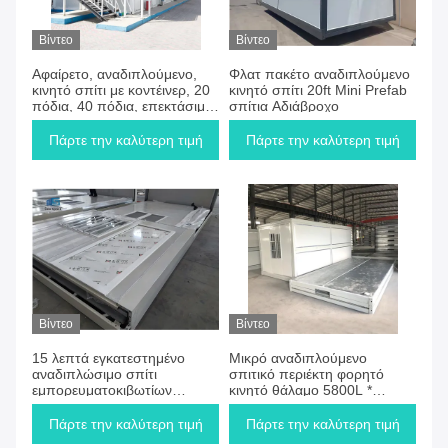
Βίντεο
Βίντεο
Αφαίρετο, αναδιπλούμενο,
Φλατ πακέτο αναδιπλούμενο
κινητό σπίτι με κοντέινερ, 20
κινητό σπίτι 20ft Mini Prefab
πόδια, 40 πόδια, επεκτάσιμο
σπίτια Αδιάβροχο
σπίτι με κοντέινερ
Πάρτε την καλύτερη τιμή
Πάρτε την καλύτερη τιμή
Βίντεο
Βίντεο
15 λεπτά εγκατεστημένο
Μικρό αναδιπλούμενο
αναδιπλώσιμο σπίτι
σπιτικό περιέκτη φορητό
εμπορευματοκιβωτίων
κινητό θάλαμο 5800L *
προκατασκευασμένα κινητά
2560W * 2480H mm
σπίτια για το εργοτάξιο και
Πάρτε την καλύτερη τιμή
Πάρτε την καλύτερη τιμή
καταφύγιο