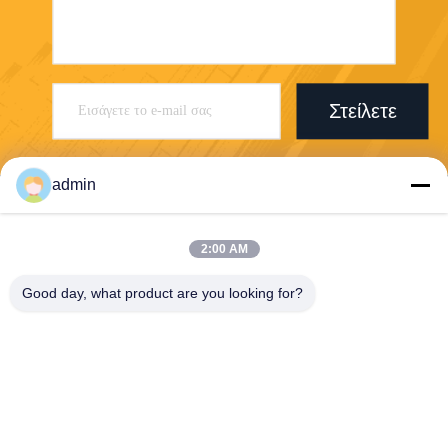
Στείλετε
admin
2:00 AM
Foshan Boxspace Prefab House
Good day, what product are you looking for?
Technology Co., Ltd
felix@boxspacecontainer.co
m
86-189-4243-2803
Περιφέρεια Guangdong, πόλ
η Foshan, περιοχή Shunde,