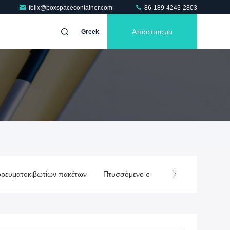
felix@boxspacecontainer.com
86-189-4243-2803
Απόσπασμα
Greek
ν
Πτυσσόμενο σπίτι εμπορευματοκιβωτίων
Επεκτάσιμο σπίτι δ