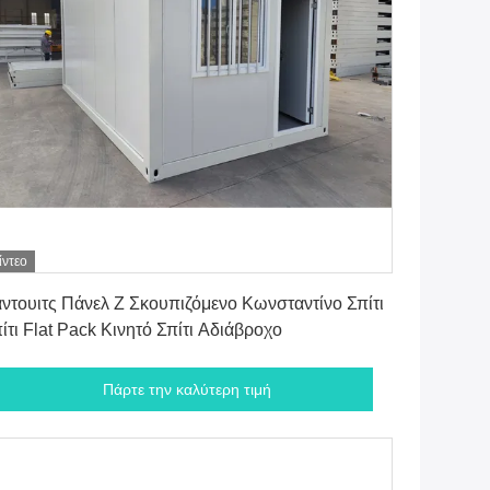
ίντεο
Πάρτε την καλύτερη τιμή
ντουιτς Πάνελ Z Σκουπιζόμενο Κωνσταντίνο Σπίτι
ίτι Flat Pack Κινητό Σπίτι Αδιάβροχο
Πάρτε την καλύτερη τιμή