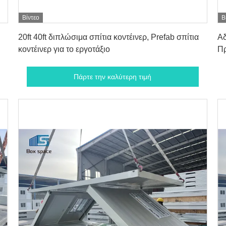
Βίντεο
Β
Πάρτε την καλύτερη τιμή
20ft 40ft διπλώσιμα σπίτια κοντέινερ, Prefab σπίτια
Αδ
κοντέινερ για το εργοτάξιο
Πρ
Πάρτε την καλύτερη τιμή