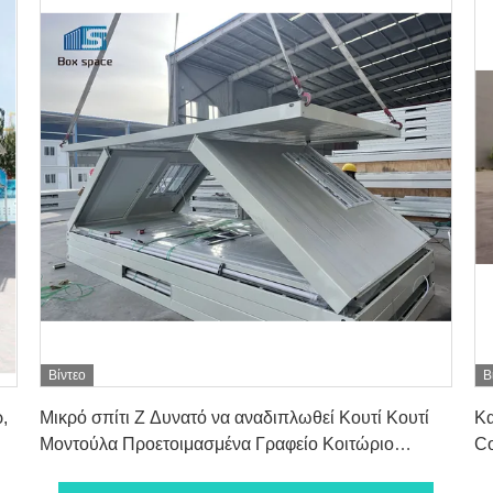
Βίντεο
Β
Πάρτε την καλύτερη τιμή
,
Μικρό σπίτι Z Δυνατό να αναδιπλωθεί Κουτί Κουτί
Κα
Μοντούλα Προετοιμασμένα Γραφείο Κοιτώριο
Co
Δυνατό να αναδιπλωθεί Κουτί Κουτί
St