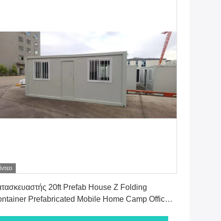
ίντεο
Πάρτε την καλύτερη τιμή
τασκευαστής 20ft Prefab House Z Folding
ntainer Prefabricated Mobile Home Camp Office
orage Box Container House