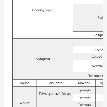
Προδιαγραφές
Σχήμα
Αριθμός
Ενεργό φο
Ενεργό φο
Δεδομένα
Αντίσταση
Πρότυπο κατ
Άρθρο
Ονομασία
Μονάδα
Αριθ
Τρίχωμα
2
Πάνω φωτεινή δέσμη
Τρίχωμα
2
Φρέμα
Τρίχωμα
2