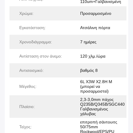
110um+Γαλβανισμένη
Χρώμα:
Προσαρμοσμένο
Εγκατάσταση:
Ατσάλινη πόρτα
Χρονοδιάγραμμα:
7 ημέρες
Αντίσταση στον άνεμο:
120 χλμ./ώρα
Αντισεισμικό:
βαθμός 8
6L X3W X2.8H M
Μέγεθος:
(μπορεί να
προσαρμοστεί)
2,3-3,0mm πάχος
Q235B/Q345B/SGC440
Πλαίσιο:
Γαλβανισμένος
χάλυβας
επιτροπή σάντουιτς
Τείχος:
50/75mm
Rockwool/EPS/PU