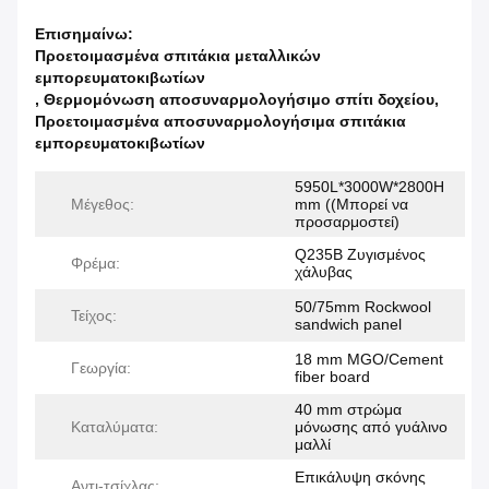
Επισημαίνω:
Προετοιμασμένα σπιτάκια μεταλλικών
εμπορευματοκιβωτίων
,
Θερμομόνωση αποσυναρμολογήσιμο σπίτι δοχείου
,
Προετοιμασμένα αποσυναρμολογήσιμα σπιτάκια
εμπορευματοκιβωτίων
5950L*3000W*2800H
Μέγεθος:
mm ((Μπορεί να
προσαρμοστεί)
Q235B Ζυγισμένος
Φρέμα:
χάλυβας
50/75mm Rockwool
Τείχος:
sandwich panel
18 mm MGO/Cement
Γεωργία:
fiber board
40 mm στρώμα
Καταλύματα:
μόνωσης από γυάλινο
μαλλί
Επικάλυψη σκόνης
Αντι-τσίχλας: