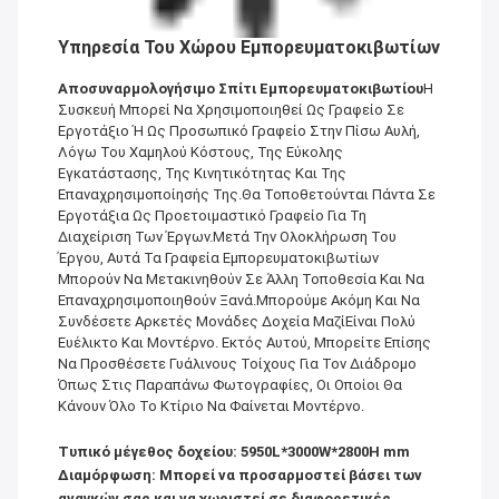
Υπηρεσία Του Χώρου Εμπορευματοκιβωτίων
Αποσυναρμολογήσιμο Σπίτι Εμπορευματοκιβωτίου
Η
Συσκευή Μπορεί Να Χρησιμοποιηθεί Ως Γραφείο Σε
Εργοτάξιο Ή Ως Προσωπικό Γραφείο Στην Πίσω Αυλή,
Λόγω Του Χαμηλού Κόστους, Της Εύκολης
Εγκατάστασης, Της Κινητικότητας Και Της
Επαναχρησιμοποίησής Της.Θα Τοποθετούνται Πάντα Σε
Εργοτάξια Ως Προετοιμαστικό Γραφείο Για Τη
Διαχείριση Των Έργων.Μετά Την Ολοκλήρωση Του
Έργου, Αυτά Τα Γραφεία Εμπορευματοκιβωτίων
Μπορούν Να Μετακινηθούν Σε Άλλη Τοποθεσία Και Να
Επαναχρησιμοποιηθούν Ξανά.Μπορούμε Ακόμη Και Να
Συνδέσετε Αρκετές Μονάδες Δοχεία ΜαζίΕίναι Πολύ
Ευέλικτο Και Μοντέρνο. Εκτός Αυτού, Μπορείτε Επίσης
Να Προσθέσετε Γυάλινους Τοίχους Για Τον Διάδρομο
Όπως Στις Παραπάνω Φωτογραφίες, Οι Οποίοι Θα
Κάνουν Όλο Το Κτίριο Να Φαίνεται Μοντέρνο.
Τυπικό μέγεθος δοχείου: 5950L*3000W*2800H mm
Διαμόρφωση: Μπορεί να προσαρμοστεί βάσει των
αναγκών σας και να χωριστεί σε διαφορετικές