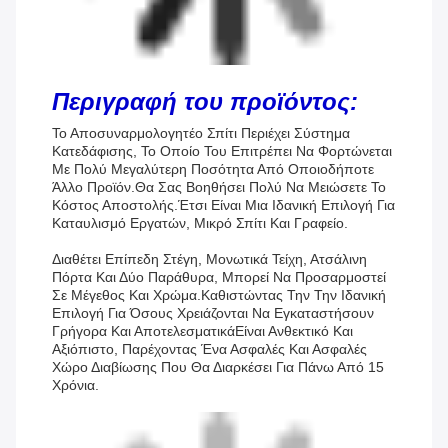
Περιγραφή του προϊόντος:
Το Αποσυναρμολογητέο Σπίτι Περιέχει Σύστημα
Κατεδάφισης, Το Οποίο Του Επιτρέπει Να Φορτώνεται
Με Πολύ Μεγαλύτερη Ποσότητα Από Οποιοδήποτε
Άλλο Προϊόν.Θα Σας Βοηθήσει Πολύ Να Μειώσετε Το
Κόστος Αποστολής.Έτσι Είναι Μια Ιδανική Επιλογή Για
Καταυλισμό Εργατών, Μικρό Σπίτι Και Γραφείο.
Διαθέτει Επίπεδη Στέγη, Μονωτικά Τείχη, Ατσάλινη
Πόρτα Και Δύο Παράθυρα, Μπορεί Να Προσαρμοστεί
Σε Μέγεθος Και Χρώμα.καθιστώντας Την Την Ιδανική
Επιλογή Για Όσους Χρειάζονται Να Εγκαταστήσουν
Γρήγορα Και ΑποτελεσματικάΕίναι Ανθεκτικό Και
Αξιόπιστο, Παρέχοντας Ένα Ασφαλές Και Ασφαλές
Χώρο Διαβίωσης Που Θα Διαρκέσει Για Πάνω Από 15
Χρόνια.