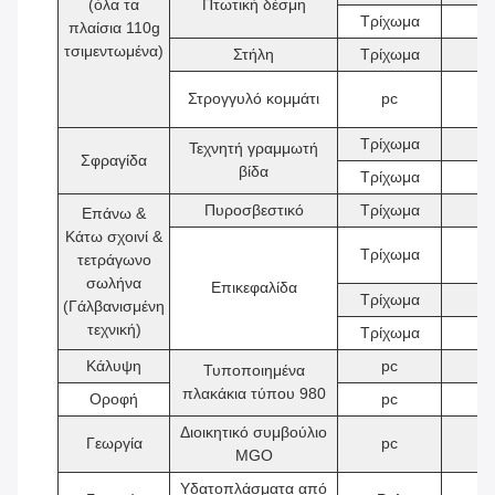
(όλα τα
Πτωτική δέσμη
Τρίχωμα
2
πλαίσια 110g
τσιμεντωμένα)
Στήλη
Τρίχωμα
4
Στρογγυλό κομμάτι
pc
8
Τρίχωμα
2
Τεχνητή γραμμωτή
Σφραγίδα
βίδα
Τρίχωμα
2
Πυροσβεστικό
Τρίχωμα
9
Επάνω &
Κάτω σχοινί &
Τρίχωμα
2
τετράγωνο
σωλήνα
Επικεφαλίδα
Τρίχωμα
3
(Γάλβανισμένη
τεχνική)
Τρίχωμα
6
Κάλυψη
pc
6
Τυποποιημένα
πλακάκια τύπου 980
Οροφή
pc
6
Διοικητικό συμβούλιο
Γεωργία
pc
5
MGO
Υδατοπλάσματα από