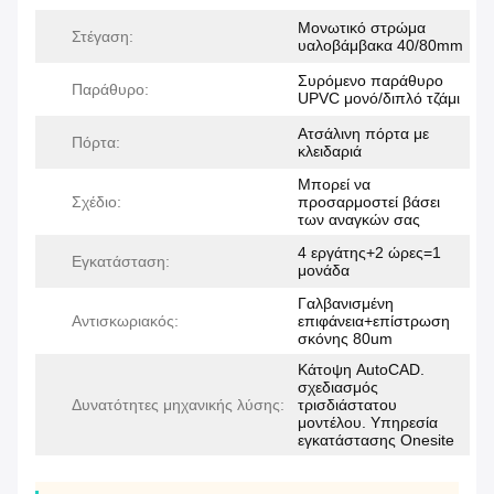
Μονωτικό στρώμα
Στέγαση:
υαλοβάμβακα 40/80mm
Συρόμενο παράθυρο
Παράθυρο:
UPVC μονό/διπλό τζάμι
Ατσάλινη πόρτα με
Πόρτα:
κλειδαριά
Μπορεί να
Σχέδιο:
προσαρμοστεί βάσει
των αναγκών σας
4 εργάτης+2 ώρες=1
Εγκατάσταση:
μονάδα
Γαλβανισμένη
Αντισκωριακός:
επιφάνεια+επίστρωση
σκόνης 80um
Κάτοψη AutoCAD.
σχεδιασμός
Δυνατότητες μηχανικής λύσης:
τρισδιάστατου
μοντέλου. Υπηρεσία
εγκατάστασης Onesite