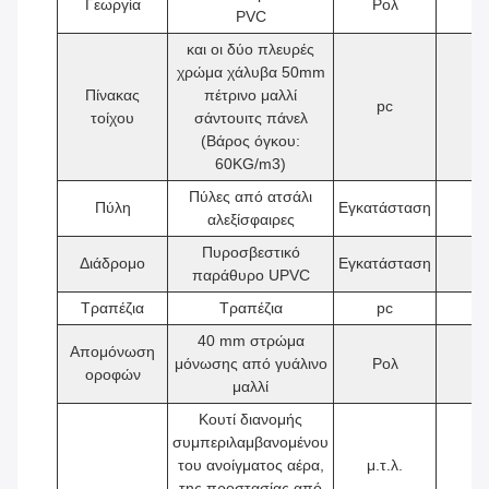
Γεωργία
Ρολ
1
PVC
και οι δύο πλευρές
χρώμα χάλυβα 50mm
Πίνακας
πέτρινο μαλλί
pc
1
τοίχου
σάντουιτς πάνελ
(Βάρος όγκου:
60KG/m3)
Πύλες από ατσάλι
Πύλη
Εγκατάσταση
1
αλεξίσφαιρες
Πυροσβεστικό
Διάδρομο
Εγκατάσταση
2
παράθυρο UPVC
Τραπέζια
Τραπέζια
pc
1
40 mm στρώμα
Απομόνωση
μόνωσης από γυάλινο
Ρολ
1
οροφών
μαλλί
Κουτί διανομής
συμπεριλαμβανομένου
του ανοίγματος αέρα,
μ.τ.λ.
1
της προστασίας από