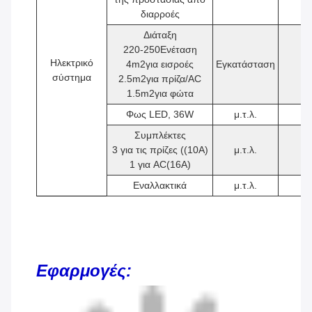
διαρροές
Διάταξη
220-250Ενέταση
Ηλεκτρικό
4
m2
για εισροές
Εγκατάσταση
1
σύστημα
2.5
m2
για πρίζα/AC
1.5
m2
για φώτα
Φως LED, 36W
μ.τ.λ.
2
Συμπλέκτες
3 για τις πρίζες ((10A)
μ.τ.λ.
4
1 για AC(16A)
Εναλλακτικά
μ.τ.λ.
1
Εφαρμογές: