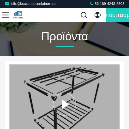
felix@boxspacecontainer.com
86-189-4243-2803
Απόσπασ
Προϊόντα