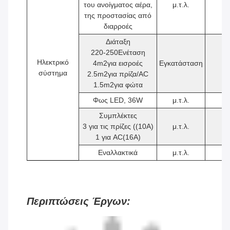
του ανοίγματος αέρα,
μ.τ.λ.
1
της προστασίας από
διαρροές
Διάταξη
220-250Ενέταση
Ηλεκτρικό
4
m2
για εισροές
Εγκατάσταση
1
σύστημα
2.5
m2
για πρίζα/AC
1.5
m2
για φώτα
Φως LED, 36W
μ.τ.λ.
2
Συμπλέκτες
3 για τις πρίζες ((10A)
μ.τ.λ.
4
1 για AC(16A)
Εναλλακτικά
μ.τ.λ.
1
Περιπτώσεις Έργων: