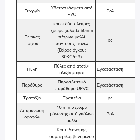
Υδατοπλάσματα από
Γεωργία
Ρολ
1
PVC
και οι δύο πλευρές
χρώμα χάλυβα 50mm
Πίνακας
πέτρινο μαλλί
pc
1
τοίχου
σάντουιτς πάνελ
(Βάρος όγκου:
60KG/m3)
Πύλες από ατσάλι
Πύλη
Εγκατάσταση
1
αλεξίσφαιρες
Πυροσβεστικό
Παράθυρο
Εγκατάσταση
2
παράθυρο UPVC
Τραπέζια
Τραπέζια
pc
1
40 mm στρώμα
Απομόνωση
μόνωσης από γυάλινο
Ρολ
1
οροφών
μαλλί
Κουτί διανομής
συμπεριλαμβανομένου