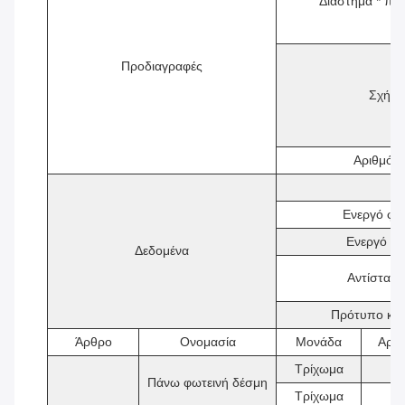
Διάστημα * πλ
Προδιαγραφές
Σχήμα
Αριθμός
Ενεργό φο
Ενεργό φο
Δεδομένα
Αντίσταση
Πρότυπο κατ
Άρθρο
Ονομασία
Μονάδα
Αριθ
Τρίχωμα
2
Πάνω φωτεινή δέσμη
Τρίχωμα
2