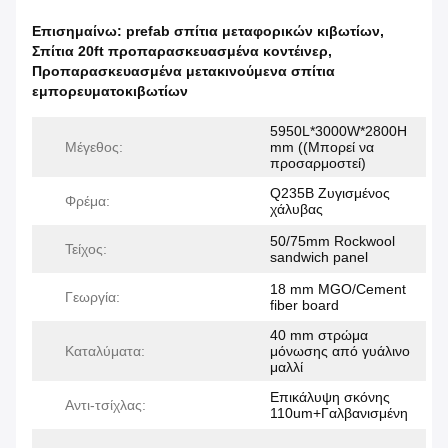
Επισημαίνω:
prefab σπίτια μεταφορικών κιβωτίων
,
Σπίτια 20ft προπαρασκευασμένα κοντέινερ
,
Προπαρασκευασμένα μετακινούμενα σπίτια
εμπορευματοκιβωτίων
5950L*3000W*2800H
Μέγεθος:
mm ((Μπορεί να
προσαρμοστεί)
Q235B Ζυγισμένος
Φρέμα:
χάλυβας
50/75mm Rockwool
Τείχος:
sandwich panel
18 mm MGO/Cement
Γεωργία:
fiber board
40 mm στρώμα
Καταλύματα:
μόνωσης από γυάλινο
μαλλί
Επικάλυψη σκόνης
Αντι-τσίχλας:
110um+Γαλβανισμένη