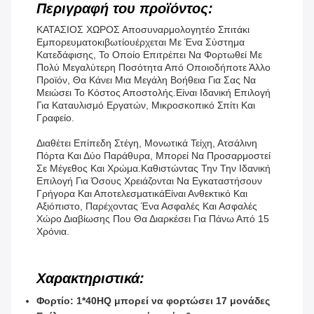
Περιγραφή του προϊόντος:
ΚΑΤΑΣΙΟΣ ΧΩΡΟΣ Αποσυναρμολογητέο Σπιτάκι
Εμπορευματοκιβωτίου
Έρχεται Με Ένα Σύστημα
Κατεδάφισης, Το Οποίο Επιτρέπει Να Φορτωθεί Με
Πολύ Μεγαλύτερη Ποσότητα Από Οποιοδήποτε Άλλο
Προϊόν, Θα Κάνει Μια Μεγάλη Βοήθεια Για Σας Να
Μειώσει Το Κόστος Αποστολής.
Είναι Ιδανική Επιλογή
Για Καταυλισμό Εργατών, Μικροσκοπικό Σπίτι Και
Γραφείο.
Διαθέτει Επίπεδη Στέγη, Μονωτικά Τείχη, Ατσάλινη
Πόρτα Και Δύο Παράθυρα, Μπορεί Να Προσαρμοστεί
Σε Μέγεθος Και Χρώμα.καθιστώντας Την Την Ιδανική
Επιλογή Για Όσους Χρειάζονται Να Εγκαταστήσουν
Γρήγορα Και ΑποτελεσματικάΕίναι Ανθεκτικό Και
Αξιόπιστο, Παρέχοντας Ένα Ασφαλές Και Ασφαλές
Χώρο Διαβίωσης Που Θα Διαρκέσει Για Πάνω Από 15
Χρόνια.
Χαρακτηριστικά:
Φορτίο: 1*40HQ μπορεί να φορτώσει 17 μονάδες