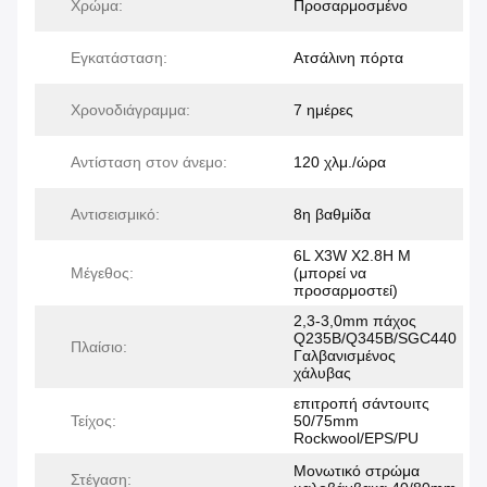
Χρώμα:
Προσαρμοσμένο
Εγκατάσταση:
Ατσάλινη πόρτα
Χρονοδιάγραμμα:
7 ημέρες
Αντίσταση στον άνεμο:
120 χλμ./ώρα
Αντισεισμικό:
8η βαθμίδα
6L X3W X2.8H M
Μέγεθος:
(μπορεί να
προσαρμοστεί)
2,3-3,0mm πάχος
Q235B/Q345B/SGC440
Πλαίσιο:
Γαλβανισμένος
χάλυβας
επιτροπή σάντουιτς
Τείχος:
50/75mm
Rockwool/EPS/PU
Μονωτικό στρώμα
Στέγαση: