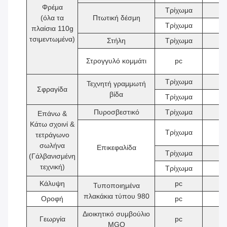
Φρέμα
Τρίχωμα
2
(όλα τα
Πτωτική δέσμη
Τρίχωμα
2
πλαίσια 110g
τσιμεντωμένα)
Στήλη
Τρίχωμα
4
Στρογγυλό κομμάτι
pc
8
Τρίχωμα
2
Τεχνητή γραμμωτή
Σφραγίδα
βίδα
Τρίχωμα
2
Πυροσβεστικό
Τρίχωμα
9
Επάνω &
Κάτω σχοινί &
Τρίχωμα
2
τετράγωνο
σωλήνα
Επικεφαλίδα
Τρίχωμα
3
(Γάλβανισμένη
τεχνική)
Τρίχωμα
6
Κάλυψη
pc
6
Τυποποιημένα
πλακάκια τύπου 980
Οροφή
pc
6
Διοικητικό συμβούλιο
Γεωργία
pc
5
MGO