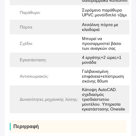
υαλοβάμβακα 40/80mm
Συρόμενο παράθυρο
Παράθυρο:
UPVC μονό/διπλό τζάμι
Ατσάλινη πόρτα με
Πόρτα:
κλειδαριά
Μπορεί να
Σχέδιο:
προσαρμοστεί βάσει
των αναγκών σας
4 εργάτης+2 ώρες=1
Εγκατάσταση:
μονάδα
Γαλβανισμένη
Αντισκωριακός:
επιφάνεια+επίστρωση
σκόνης 80um
Κάτοψη AutoCAD.
σχεδιασμός
Δυνατότητες μηχανικής λύσης:
τρισδιάστατου
μοντέλου. Υπηρεσία
εγκατάστασης Onesite
Περιγραφή