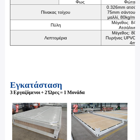
Φως
Φώτα L
0.326mm ατσάλι
Πίνακας τοίχου
75mm σάντουιτς
μαλλί, 80kg/m3 
Μέγεθος: 84
Πύλη
Ατσάλινη 
Μέγεθος: 80
Λεπτομέρια
Πυρήνες UPVC, δ
4mm
Εγκατάσταση
3 Εργαζόμενοι + 2 Ώρες = 1 Μονάδα