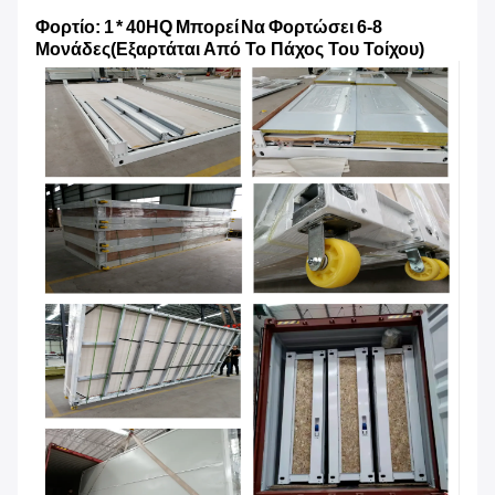
Φορτίο: 1 * 40HQ Μπορεί Να Φορτώσει 6-8
Μονάδες
(Εξαρτάται Από Το Πάχος Του Τοίχου)