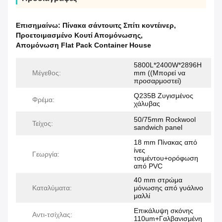
Επισημαίνω:
Πίνακα σάντουιτς Σπίτι κοντέινερ
,
Προετοιμασμένο Κουτί Απομόνωσης
,
Απομόνωση Flat Pack Container House
5800L*2400W*2896H
Μέγεθος:
mm ((Μπορεί να
προσαρμοστεί)
Q235B Ζυγισμένος
Φρέμα:
χάλυβας
50/75mm Rockwool
Τείχος:
sandwich panel
18 mm Πίνακας από
ίνες
Γεωργία:
τσιμέντου+ορόφωση
από PVC
40 mm στρώμα
Καταλύματα:
μόνωσης από γυάλινο
μαλλί
Επικάλυψη σκόνης
Αντι-τσίχλας:
110um+Γαλβανισμένη