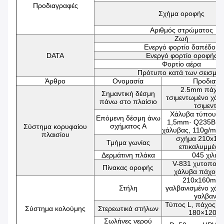
Προδιαγραφές
Σχήμα οροφής
Αριθμός στρώματος
Ζωή
Ενεργό φορτίο δαπέδου
DATA
Ενεργό φορτίο οροφής
Φορτίο αέρα
Πρότυπο κατά των σεισμώ
Άρθρο
Ονομασία
Προδιαγρ
2.5mm πάχος
Σημαντική δέσμη
τσιμεντωμένο χάλ
πάνω στο πλαίσιο
τσιμεντω
Χάλυβα τύπου C
Επόμενη δέσμη άνω
1,5mm· Q235B γα
σχήματος Α
Σύστημα κορυφαίου
χάλυβας, 110g/m2 
πλαισίου
σχήμα 210x16
Τμήμα γωνίας
επικαλυμμένο
Δερμάτινη πλάκα
045 χιλιο
V-831 χυτοποιη
Πίνακας οροφής
χάλυβα πάχους
210x160mm,
Στήλη
γαλβανισμένο χάλ
γαλβανισ
Τύπος L, πάχος 2
Σύστημα κολούμης
Στερεωτικά στήλων
180×120×
Σωλήνες νερού