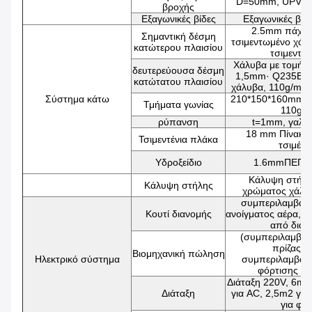
D=50mm, UPVC,
βροχής
Εξαγωνικές βίδες
Εξαγωνικές βί
2.5mm πάχος
Σημαντική δέσμη
τσιμεντωμένο χάλ
κατώτερου πλαισίου
τσιμεντω
Χάλυβα με τομή 
δευτερεύουσα δέσμη
1,5mm· Q235B τ
κατώτατου πλαισίου
χάλυβα, 110g/m2 
Σύστημα κάτω
210*150*160mm, 
Τμήματα γωνίας
110g/
ρύπανση
t=1mm, γαλβ
18 mm Πίνακας
Τσιμεντένια πλάκα
τσιμέντ
Υδροξείδιο
1.6mmΠΕΠΚ 
Κάλυψη στήλη
Κάλυψη στήλης
χρώματος χάλυ
συμπεριλαμβαν
Κουτί διανομής
ανοίγματος αέρα, τ
από διαρ
(συμπεριλαμβαν
πρίζας) 
Βιομηχανική πώληση
Ηλεκτρικό σύστημα
συμπεριλαμβαν
φόρτισης κ
Διάταξη 220V, 6m2
Διάταξη
για AC, 2,5m2 για
για φώ