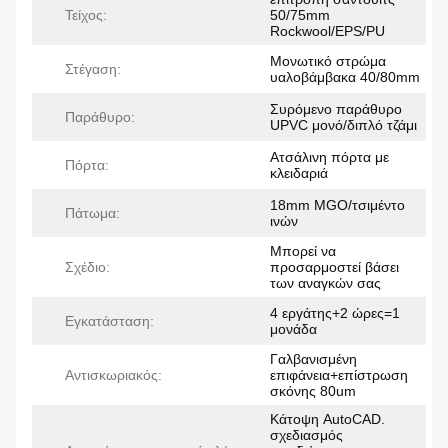
Τείχος:
50/75mm
Rockwool/EPS/PU
Μονωτικό στρώμα
Στέγαση:
υαλοβάμβακα 40/80mm
Συρόμενο παράθυρο
Παράθυρο:
UPVC μονό/διπλό τζάμι
Ατσάλινη πόρτα με
Πόρτα:
κλειδαριά
18mm MGO/τσιμέντο
Πάτωμα:
ινών
Μπορεί να
Σχέδιο:
προσαρμοστεί βάσει
των αναγκών σας
4 εργάτης+2 ώρες=1
Εγκατάσταση:
μονάδα
Γαλβανισμένη
Αντισκωριακός:
επιφάνεια+επίστρωση
σκόνης 80um
Κάτοψη AutoCAD.
σχεδιασμός