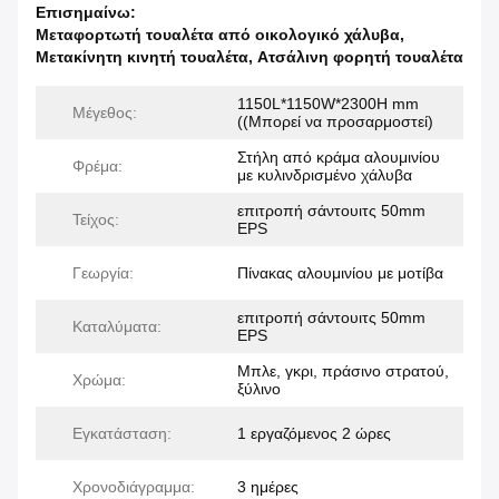
Επισημαίνω:
Μεταφορτωτή τουαλέτα από οικολογικό χάλυβα
,
Μετακίνητη κινητή τουαλέτα
,
Ατσάλινη φορητή τουαλέτα
1150L*1150W*2300H mm
Μέγεθος:
((Μπορεί να προσαρμοστεί)
Στήλη από κράμα αλουμινίου
Φρέμα:
με κυλινδρισμένο χάλυβα
επιτροπή σάντουιτς 50mm
Τείχος:
EPS
Γεωργία:
Πίνακας αλουμινίου με μοτίβα
επιτροπή σάντουιτς 50mm
Καταλύματα:
EPS
Μπλε, γκρι, πράσινο στρατού,
Χρώμα:
ξύλινο
Εγκατάσταση:
1 εργαζόμενος 2 ώρες
Χρονοδιάγραμμα:
3 ημέρες