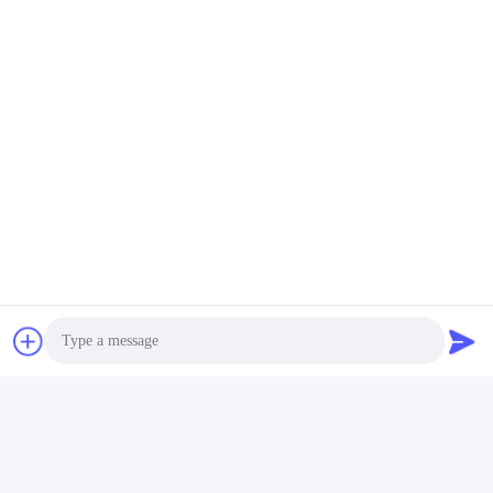
Στείλετε
Foshan Boxspace Prefab House
Technology Co., Ltd
felix@boxspacecontainer.co
m
86-189-4243-2803
Περιφέρεια Guangdong, πόλ
Photo
η Foshan, περιοχή Shunde,