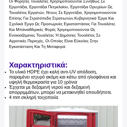
Οι Φορητές Τουαλέτες Χρησιμοποιούνται Συνήθως Σε
Εργοτάξια, Εργοτάξια Πετρελαίου, Εργοτάξια Ορυχείων Ως
Τουαλέτες Εργατών, Ντους Σε Εργοτάξια, Χρησιμοποιούνται
Επίσης Για Στρατόπεδα Στρατιωτών,κυβερνητικά Έργα Και
Σχολικά Έργα Ως Προσωρινές Εγκαταστάσεις Για Τουαλέτες
Και ΜπάνιαΜερικές Φορές Χρησιμοποιούνται Ως
Ενοικιαζόμενες Τουαλέτες Ή Δημόσιες Τουαλέτες Σε
Αγροτικές Περιοχές, Οι Οποίες Είναι Εύκολες Στην
Εγκατάσταση Και Τη Μεταφορά.
Χαρακτηριστικά:
Το υλικό HDPE έχει καλή αντι-UV απόδοση,
παραμένει ισχυρό ακόμη και κάτω από ηλιοφάνεια και
υψηλή θερμοκρασία για 10 χρόνια
Έρχεται με δεξαμενή νερού και δεξαμενή
απορριμμάτων, μπορεί να μετακινηθεί οπουδήποτε.
4 mm σκληρή τοιχοποιία