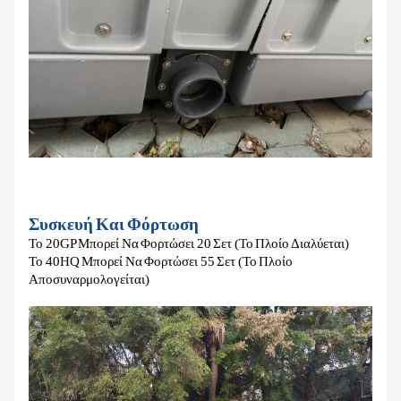
Συσκευή Και Φόρτωση
Το 20GP Μπορεί Να Φορτώσει 20 Σετ (το Πλοίο Διαλύεται)
Το 40HQ Μπορεί Να Φορτώσει 55 Σετ (το Πλοίο
Αποσυναρμολογείται)