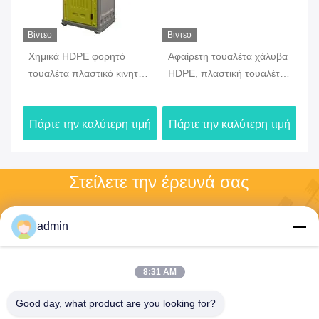
Βίντεο
Βίντεο
Βίν
τή
Χημικά HDPE φορητό
Αφαίρετη τουαλέτα χάλυβα
Εξ
τουαλέτα πλαστικό κινητό
HDPE, πλαστική τουαλέτα
το
κή
με δεξαμενή νερού
για κάμπινγκ
κα
ενοικίαση στο πάρκο
κα
ιμή
Πάρτε την καλύτερη τιμή
Πάρτε την καλύτερη τιμή
Πά
Στείλετε την έρευνά σας
Παρακαλούμε στείλτε μας 
το αίτημά σας και θα σας 
admin
απαντήσουμε το 
συντομότερο δυνατό.
8:31 AM
Good day, what product are you looking for?