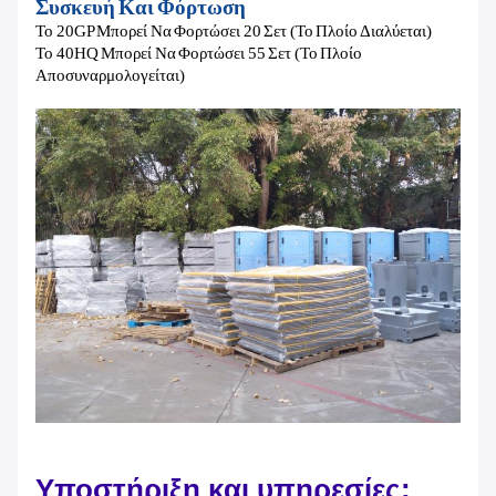
Συσκευή Και Φόρτωση
Το 20GP Μπορεί Να Φορτώσει 20 Σετ (το Πλοίο Διαλύεται)
Το 40HQ Μπορεί Να Φορτώσει 55 Σετ (το Πλοίο
Αποσυναρμολογείται)
Υποστήριξη και υπηρεσίες: