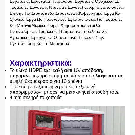
Εργοτάξια, Εργοτάξια Πετρελαίου, Εργοτάξια Ορυχείων Ως
Τουαλέτες Εργατών, Ντους Σε Εργοτάξια, Χρησιμοποιούνται
Επίσης Για Στρατόπεδα Στρατιωτών,κυβερνητικά Έργα Και
Σχολικά Έργα Ως Προσωρινές Εγκαταστάσεις Για Τουαλέτες
Και ΜπάνιαΜερικές Φορές Χρησιμοποιούνται Ως
Ενοικιαζόμενες Τουαλέτες Ή Δημόσιες Τουαλέτες Σε
Αγροτικές Περιοχές, Οι Οποίες Είναι Εύκολες Στην
Εγκατάσταση Και Τη Μεταφορά.
Χαρακτηριστικά:
Το υλικό HDPE έχει καλή αντι-UV απόδοση,
παραμένει ισχυρό ακόμη και κάτω από ηλιοφάνεια και
υψηλή θερμοκρασία για 10 χρόνια
Έρχεται με δεξαμενή νερού και δεξαμενή
απορριμμάτων, μπορεί να μετακινηθεί οπουδήποτε.
4 mm σκληρή τοιχοποιία