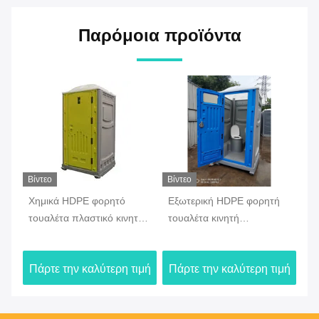
Παρόμοια προϊόντα
Βίντεο
Βίντεο
 HDPE φορητό
Εξωτερική HDPE φορητή
Προσυσκευασμέ
α πλαστικό κινητό
τουαλέτα κινητή
τουαλέτα δοχείο
μενή νερού
κατασκήνωση χημική
αφαιρούμενη κιν
ση στο πάρκο
καμπίνα για ορυχεία
φορητή τουαλέτ
την καλύτερη τιμή
Πάρτε την καλύτερη τιμή
Πάρτε την καλύ