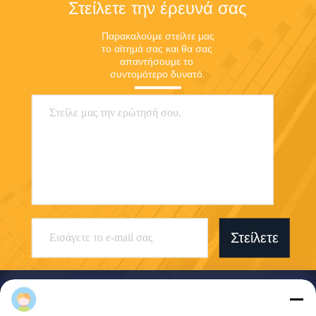
Στείλετε την έρευνά σας
Παρακαλούμε στείλτε μας 
το αίτημά σας και θα σας 
απαντήσουμε το 
συντομότερο δυνατό.
Στείλετε
admin