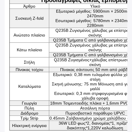
Προδιαγραφές οικίας εμπορευμα
Άρθρο
Υλικό
Εξωτερικό μέγεθος: 5900mm × 2500mm
2470mm
Συσκευή Z-fold
Εσωτερικό μέγεθος: 5780mm × 2340mm
2280mm
Q235B Ζυγισμένος χάλυβας με επίστρω
Ανώτατο πλαίσιο
σκόνης
Q235B Τμήματα C από γαλβανισμένο χάλ
Q235B Ζυγισμένος χάλυβας με επίστρω
Κάτω πλαίσιο
σκόνης
Q235B Τμήματα C από γαλβανισμένο χάλ
Q235B Ζυγισμένος+χάλυβας επίστρωσης 
Στήλη
σκόνη
Πίνακας τοίχου
Πίνακας σάντουιτς 50 mm από ράβδο
Εξωτερικό: 0,38 mm τυλιγμένα φύλλα χάλ
στέγη
Σκηνή μόνωσης: 75 mm Μόνωση από γυάλ
Καταλύματα
μαλλί
Εσωτερικό: 0,3 mm στριφογυρισμένα φύλ
χάλυβα οροφή
Γεωργία
18mm Τσιμεντοειδής πλάκα + 1,6mm PVC τα
Πύλη
Ατσάλινη πόρτα
Διάδρομο
Πυροσβεστικό παράθυρο UPVC
Τρίμ Strip
0.45mm Ζαλβανισμένο χρώμα χαλύβδιου φύ
36W LED φως*2, διανομέας*1, πρίζα*4,
Ηλεκτρική ενέργεια
διακόπτης*1,220V καλωδίωση