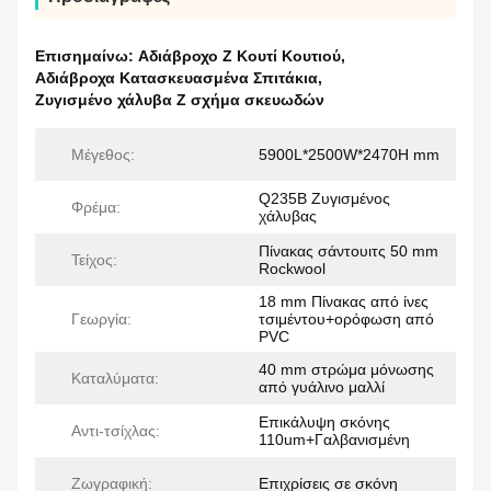
Επισημαίνω:
Αδιάβροχο Z Κουτί Κουτιού
,
Αδιάβροχα Κατασκευασμένα Σπιτάκια
,
Ζυγισμένο χάλυβα Z σχήμα σκευωδών
Μέγεθος:
5900L*2500W*2470H mm
Q235B Ζυγισμένος
Φρέμα:
χάλυβας
Πίνακας σάντουιτς 50 mm
Τείχος:
Rockwool
18 mm Πίνακας από ίνες
Γεωργία:
τσιμέντου+ορόφωση από
PVC
40 mm στρώμα μόνωσης
Καταλύματα:
από γυάλινο μαλλί
Επικάλυψη σκόνης
Αντι-τσίχλας:
110um+Γαλβανισμένη
Ζωγραφική:
Επιχρίσεις σε σκόνη