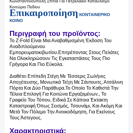
Κωνσταντινούπολη Σπίτια Για Πετρελαϊκό Καταυλισμό
Κοιτώριο Πεδίου
Επικαιροποίηση
ΚΟΝΤΑΙΝΕΡΙΚΟ
ΚΟΙΝΟ
Περιγραφή του προϊόντος:
Το Z-Fold Είναι Μια Αναβαθμισμένη Έκδοση Του
Αναδιπλούμενου
Εμπορευματοκιβωτίου.επιτρέποντας Στους Πελάτες
Να Ολοκληρώσουν Τις Εγκαταστάσεις Τους Πιο
Γρήγορα Και Πιο Εύκολα.
Διαθέτει Επίπεδη Στέγη Με Τέσσερις Σωλήνες
Αποχέτευσης, Μονωτικά Τείχη Με Σάντουιτς, Ατσάλινη
Πόρτα Και Δύο Παράθυρα.Το Οποίο Το Καθιστά Την
Τέλεια Επιλογή Για Κοιτώνα Εργαζομένων., Το
Γραφείο Του Τόπου, Ειδικά Σε Κάποια Έκτακτη
Καταστροφή Όπως Σεισμός, Τσουνάμι, Και Ακόμη Και
Μετά Τον Πόλεμο Την Ανοικοδόμηση, Για Εκείνους
Τους Άστεγους.
Χαρακτηριστικά: