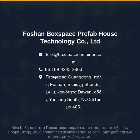
Το BOX SPACE Θα
Να Προσφέρουν Μια Σειρά Από
Τεχνικές Επιλογές Υποστήριξης Και Εξυπηρέτησης
Για Να Διασφαλίσουν Ότι Το Προϊόν Σας Λειτουργεί
Στις Μέγιστες Επιδόσεις Του.Οι Εμπειρογνώμονες
Της Τεχνικής Ομάδας Μας Είναι Στη Διάθεσή Σας Για
Να Παρέχουν Συμβουλές Και Βοήθεια Σε Τυχόν
Τεχνικά Προβλήματα Που Μπορεί Να
Αντιμετωπίσετε.Και Η Ομάδα Εξυπηρέτησης Πελατών
Μας Είναι Επίσης Διαθέσιμη Για Να Απαντήσει Σε
Οποιεσδήποτε Ερωτήσεις Ή Ανησυχίες Έχετε Σχετικά
Με Την Αγορά Σας.
Tags:
αναδιπλούμενο κινητό σπίτι εμπορευματοκιβωτίου
σχηματισμός σπιτιού σε αναδιπλούμενο εμπορικό
δοχείο
Prefab σπίτια εμπορευματοκιβωτίων πτυχών έξω