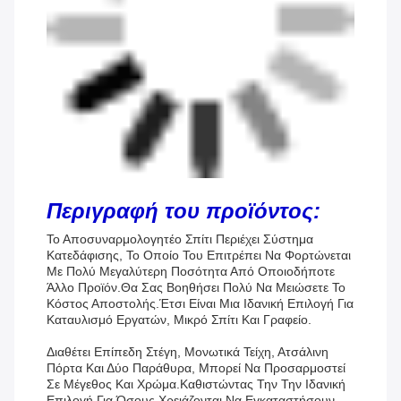
Περιγραφή του προϊόντος:
Το Αποσυναρμολογητέο Σπίτι Περιέχει Σύστημα
Κατεδάφισης, Το Οποίο Του Επιτρέπει Να Φορτώνεται
Με Πολύ Μεγαλύτερη Ποσότητα Από Οποιοδήποτε
Άλλο Προϊόν.Θα Σας Βοηθήσει Πολύ Να Μειώσετε Το
Κόστος Αποστολής.Έτσι Είναι Μια Ιδανική Επιλογή Για
Καταυλισμό Εργατών, Μικρό Σπίτι Και Γραφείο.
Διαθέτει Επίπεδη Στέγη, Μονωτικά Τείχη, Ατσάλινη
Πόρτα Και Δύο Παράθυρα, Μπορεί Να Προσαρμοστεί
Σε Μέγεθος Και Χρώμα.καθιστώντας Την Την Ιδανική
Επιλογή Για Όσους Χρειάζονται Να Εγκαταστήσουν