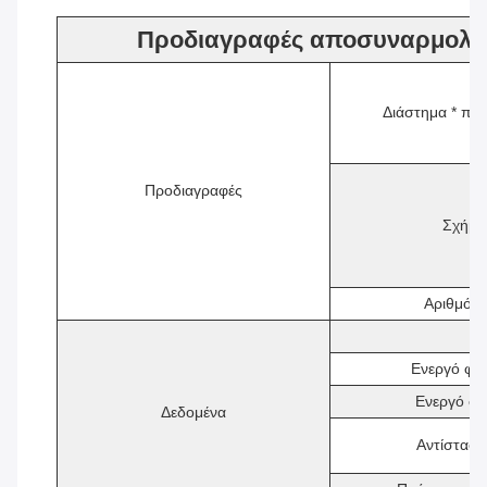
Προδιαγραφές αποσυναρμολο
Διάστημα * πλ
Προδιαγραφές
Σχήμα
Αριθμός
Ενεργό φο
Ενεργό φο
Δεδομένα
Αντίσταση