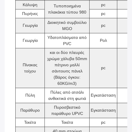
Κάλυψη
pc
6
Τυποποιημένα
πλακάκια τύπου 980
Πυρήνες
pc
6
Διοικητικό συμβούλιο
Γεωργία
pc
5
MGO
Υδατοπλάσματα από
Γεωργία
Ρολ
1
PVC
και οι δύο πλευρές
χρώμα χάλυβα 50mm
Πίνακας
πέτρινο μαλλί
pc
1
τοίχου
σάντουιτς πάνελ
(Βάρος όγκου:
60KG/m3)
Πύλες από ατσάλι
Πύλη
Εγκατάσταση
1
ανθεκτικά στη φωτιά
Πυροσβεστικό
Παράθυρο
Εγκατάσταση
2
παράθυρο UPVC
Τεκέτα
Τεκέτα
pc
1
40 mm στρώμα