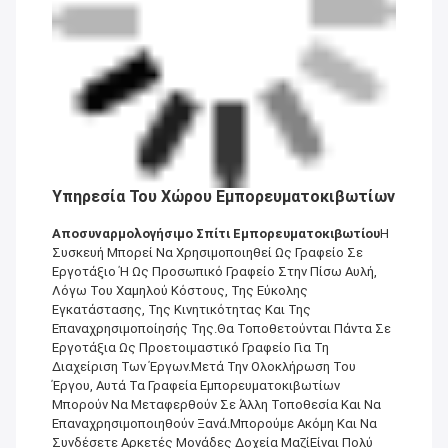
Υπηρεσία Του Χώρου Εμπορευματοκιβωτίων
Αποσυναρμολογήσιμο Σπίτι Εμπορευματοκιβωτίου
Η
Συσκευή Μπορεί Να Χρησιμοποιηθεί Ως Γραφείο Σε
Εργοτάξιο Ή Ως Προσωπικό Γραφείο Στην Πίσω Αυλή,
Λόγω Του Χαμηλού Κόστους, Της Εύκολης
Εγκατάστασης, Της Κινητικότητας Και Της
Επαναχρησιμοποίησής Της.Θα Τοποθετούνται Πάντα Σε
Εργοτάξια Ως Προετοιμαστικό Γραφείο Για Τη
Διαχείριση Των Έργων.Μετά Την Ολοκλήρωση Του
Έργου, Αυτά Τα Γραφεία Εμπορευματοκιβωτίων
Μπορούν Να Μεταφερθούν Σε Άλλη Τοποθεσία Και Να
Επαναχρησιμοποιηθούν Ξανά.Μπορούμε Ακόμη Και Να
Συνδέσετε Αρκετές Μονάδες Δοχεία ΜαζίΕίναι Πολύ