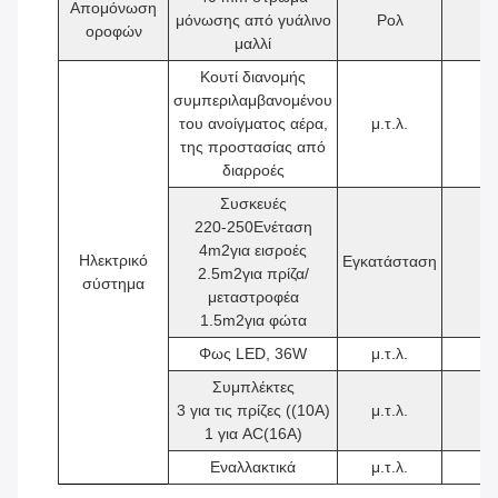
Απομόνωση
μόνωσης από γυάλινο
Ρολ
1
οροφών
μαλλί
Κουτί διανομής
συμπεριλαμβανομένου
του ανοίγματος αέρα,
μ.τ.λ.
1
της προστασίας από
διαρροές
Συσκευές
220-250Ενέταση
4
m2
για εισροές
Ηλεκτρικό
Εγκατάσταση
1
2.5
m2
για πρίζα/
σύστημα
μεταστροφέα
1.5
m2
για φώτα
Φως LED, 36W
μ.τ.λ.
2
Συμπλέκτες
3 για τις πρίζες ((10A)
μ.τ.λ.
4
1 για AC(16A)
Εναλλακτικά
μ.τ.λ.
1