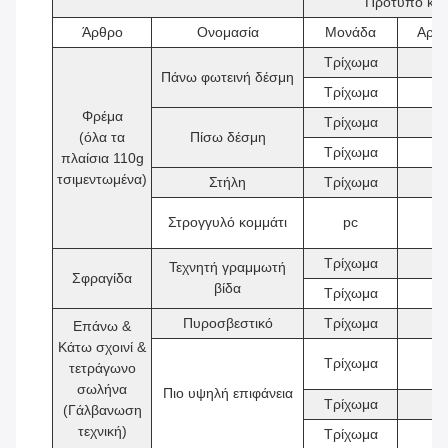
Πρότυπο κατ
Άρθρο
Ονομασία
Μονάδα
Αριθ
Τρίχωμα
2
Πάνω φωτεινή δέσμη
Τρίχωμα
2
Φρέμα
Τρίχωμα
2
(όλα τα
Πίσω δέσμη
Τρίχωμα
2
πλαίσια 110g
τσιμεντωμένα)
Στήλη
Τρίχωμα
4
Στρογγυλό κομμάτι
pc
8
Τρίχωμα
2
Τεχνητή γραμμωτή
Σφραγίδα
βίδα
Τρίχωμα
2
Πυροσβεστικό
Τρίχωμα
9
Επάνω &
Κάτω σχοινί &
Τρίχωμα
2
τετράγωνο
σωλήνα
Πιο υψηλή επιφάνεια
Τρίχωμα
3
(Γάλβανωση
τεχνική)
Τρίχωμα
6