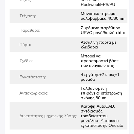
Rockwool/EPS/PU
Μονωτικό στρώμα
Στέγαση:
υαλοβάμβακα 40/80mm
Συρόμενο παράθυρο
Παράθυρο:
UPVC μονό/διπλό τζάμι
Ατσάλινη πόρτα με
Πόρτα:
κλειδαριά
Μπορεί να
Σχέδιο:
προσαρμοστεί βάσει
των αναγκών σας
4 εργάτης+2 ώρες=1
Εγκατάσταση:
μονάδα
Γαλβανισμένη
Αντισκωριακός:
επιφάνεια+επίστρωση
σκόνης 80um
Κάτοψη AutoCAD.
σχεδιασμός
Δυνατότητες μηχανικής λύσης:
τρισδιάστατου
μοντέλου. Υπηρεσία
εγκατάστασης Onesite