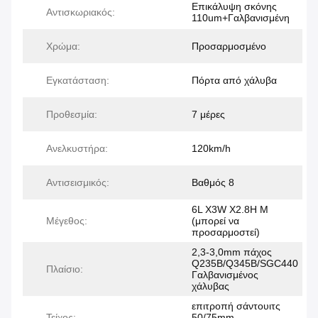
Επικάλυψη σκόνης
Αντισκωριακός:
110um+Γαλβανισμένη
Χρώμα:
Προσαρμοσμένο
Εγκατάσταση:
Πόρτα από χάλυβα
Προθεσμία:
7 μέρες
Ανελκυστήρα:
120km/h
Αντισεισμικός:
Βαθμός 8
6L X3W X2.8H M
Μέγεθος:
(μπορεί να
προσαρμοστεί)
2,3-3,0mm πάχος
Q235B/Q345B/SGC440
Πλαίσιο:
Γαλβανισμένος
χάλυβας
επιτροπή σάντουιτς
Τείχος:
50/75mm