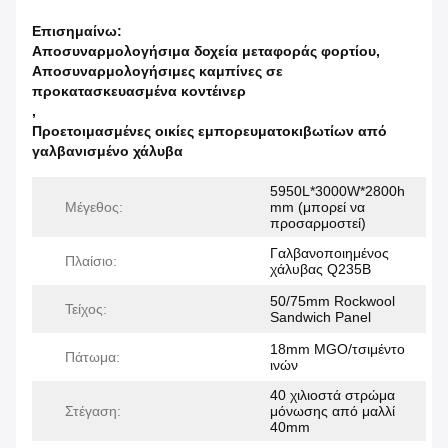
Επισημαίνω:
Αποσυναρμολογήσιμα δοχεία μεταφοράς φορτίου
,
Αποσυναρμολογήσιμες καμπίνες σε
προκατασκευασμένα κοντέινερ
,
Προετοιμασμένες οικίες εμπορευματοκιβωτίων από
γαλβανισμένο χάλυβα
5950L*3000W*2800h
Μέγεθος:
mm (μπορεί να
προσαρμοστεί)
Γαλβανοποιημένος
Πλαίσιο:
χάλυβας Q235B
50/75mm Rockwool
Τείχος:
Sandwich Panel
18mm MGO/τσιμέντο
Πάτωμα:
ινών
40 χιλιοστά στρώμα
Στέγαση:
μόνωσης από μαλλί
40mm