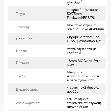
χάλυβας
επιτροπή σάντουιτς
Τείχος:
50/75mm
Rockwool/EPS/PU
Μονωτικό στρώμα
Στέγαση:
υαλοβάμβακα 40/80mm
Συρόμενο παράθυρο
Παράθυρο:
UPVC μονό/διπλό τζάμι
Ατσάλινη πόρτα με
Πόρτα:
κλειδαριά
18mm MGO/τσιμέντο
Πάτωμα:
ινών
Μπορεί να
Σχέδιο:
προσαρμοστεί βάσει
των αναγκών σας
4 εργάτης+2 ώρες=1
Εγκατάσταση:
μονάδα
Γαλβανισμένη
Αντισκωριακός:
επιφάνεια+επίστρωση
σκόνης 80um