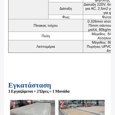
φόρτισης κ
Διάταξη 220V, 6m2
Διάταξη
για AC, 2,5m2 για
για φώ
Φως
Φώτα L
0.326mm ατσάλι
Πίνακας τοίχου
75mm σάντουιτς
μαλλί, 80kg/m3 
Μέγεθος: 84
Πύλη
Ατσάλινη 
Μέγεθος: 80
Λεπτομέρια
Πυρήνες UPVC, δ
4mm
Εγκατάσταση
3 Εργαζόμενοι + 2 Ώρες = 1 Μονάδα