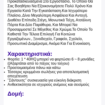
Προκατασκευασμένα Στο Εργοστάσιο, Το Οποίο Θα
Σας Βοηθήσει Να Εξοικονομήσετε Πολύ Χρόνο Και
Εργασία Κατά Την Εγκατάσταση.και Ισχυρότερο
Πλαίσιο, Δίνει Μεγαλύτερη Ασφάλεια Και Αντοχή.
Διαθέτει Επίπεδη Στέγη, Μονωτικά Τείχη, Ατσάλινη
Πόρτα Και Δύο Παράθυρα, Και Μπορεί Να
Προσαρμοστεί Σε Μέγεθος Και Χρώμα.Το Οποίο Το
Καθιστά Την Τέλεια Επιλογή Για Κοιτώνα
Εργαζομένων., Ξενοδοχείο, Γραφείο, Σχολείο,
Προσωπικό Διαμέρισμα, Ακόμα Και Για Ενοικίαση.
Χαρακτηριστικά:
Φορτίο: 1 * 40HQ μπορεί να φορτώσει 6 ~ 8 μονάδες
((Αξαρτάται από το πάχος του τοίχου)
Προετοιμασμένα πάνω και κάτω
Τέσσερις κρυμμένοι σωλήνες για αποτελεσματική
αποχέτευση
"Σάντουιτς" συσκευασία για εύκολη διάκριση
Ανθεκτικότητα σε ισχυρούς ανέμους και σεισμούς
Δομή: