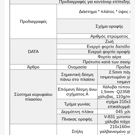
Προδιαγραφές για κοντέινερ επίπεδης 
Διάστημα * πλάτος * ύψος (
Προδιαγραφές
Σχήμα οροφής
Αριθμός στρώματος
Ζωή
Ενεργό φορτίο δαπέδου
DATA
Ενεργό φορτίο οροφής
Φορτίο αέρα
Πρότυπο κατά των σεισμώ
Άρθρο
Ονομασία
Προδιαγρ
2.5mm πάχος
Σημαντική δέσμη
τσιμεντωμένο χάλ
πάνω στο πλαίσιο
τσιμεντω
Χάλυβα τύπου C
Επόμενη δέσμη άνω
1,5mm· Q235B γα
σχήματος Α
Σύστημα κορυφαίου
χάλυβας, 110g/m2 
πλαισίου
σχήμα 210x16
Τμήμα γωνίας
επικαλυμμένο
Δερμάτινη πλάκα
045 χιλιο
V-831 χυτοποιη
Πίνακας οροφής
χάλυβα πάχους
210x160mm,
Στήλη
γαλβανισμένο χάλ