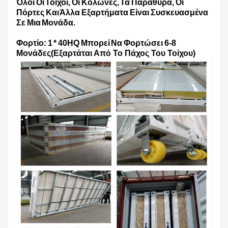
Όλοι Οι Τοίχοι, Οι Κολώνες, Τα Παράθυρα, Οι
Πόρτες Και Άλλα Εξαρτήματα Είναι Συσκευασμένα
Σε Μια Μονάδα.
Φορτίο: 1 * 40HQ Μπορεί Να Φορτώσει 6-8
Μονάδες
(Εξαρτάται Από Το Πάχος Του Τοίχου)