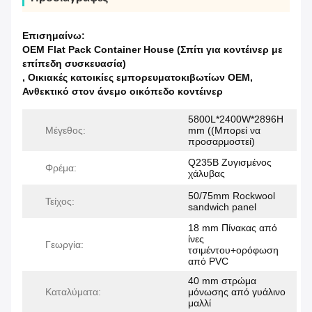
Επισημαίνω:
OEM Flat Pack Container House (Σπίτι για κοντέινερ με
επίπεδη συσκευασία)
,
Οικιακές κατοικίες εμπορευματοκιβωτίων OEM
,
Ανθεκτικό στον άνεμο οικόπεδο κοντέινερ
5800L*2400W*2896H
Μέγεθος:
mm ((Μπορεί να
προσαρμοστεί)
Q235B Ζυγισμένος
Φρέμα:
χάλυβας
50/75mm Rockwool
Τείχος:
sandwich panel
18 mm Πίνακας από
ίνες
Γεωργία:
τσιμέντου+ορόφωση
από PVC
40 mm στρώμα
Καταλύματα:
μόνωσης από γυάλινο
μαλλί