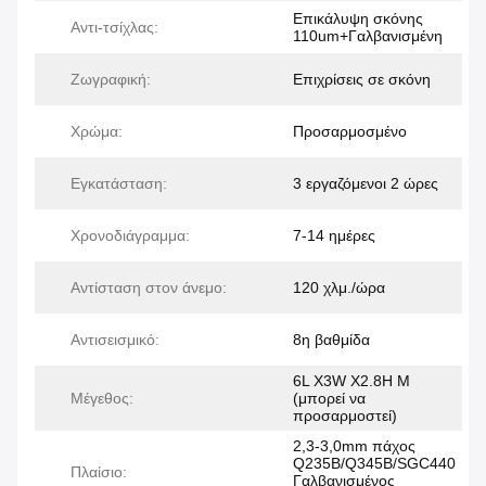
Επικάλυψη σκόνης
Αντι-τσίχλας:
110um+Γαλβανισμένη
Ζωγραφική:
Επιχρίσεις σε σκόνη
Χρώμα:
Προσαρμοσμένο
Εγκατάσταση:
3 εργαζόμενοι 2 ώρες
Χρονοδιάγραμμα:
7-14 ημέρες
Αντίσταση στον άνεμο:
120 χλμ./ώρα
Αντισεισμικό:
8η βαθμίδα
6L X3W X2.8H M
Μέγεθος:
(μπορεί να
προσαρμοστεί)
2,3-3,0mm πάχος
Q235B/Q345B/SGC440
Πλαίσιο:
Γαλβανισμένος