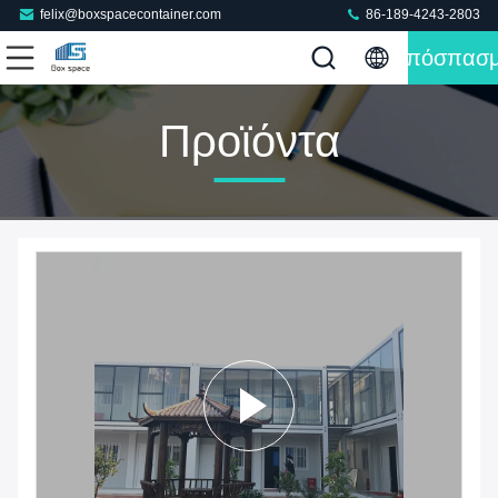
felix@boxspacecontainer.com
86-189-4243-2803
Απόσπασ
Προϊόντα