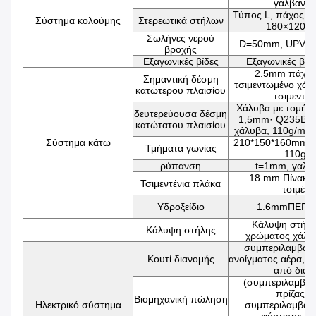
γαλβανισ
Τύπος L, πάχος 2
Σύστημα κολούμης
Στερεωτικά στήλων
180×120×
Σωλήνες νερού
D=50mm, UPVC,
βροχής
Εξαγωνικές βίδες
Εξαγωνικές βί
2.5mm πάχος
Σημαντική δέσμη
τσιμεντωμένο χάλ
κατώτερου πλαισίου
τσιμεντω
Χάλυβα με τομή 
δευτερεύουσα δέσμη
1,5mm· Q235B τ
κατώτατου πλαισίου
χάλυβα, 110g/m2 
Σύστημα κάτω
210*150*160mm, 
Τμήματα γωνίας
110g/
ρύπανση
t=1mm, γαλβ
18 mm Πίνακας
Τσιμεντένια πλάκα
τσιμέντ
Υδροξείδιο
1.6mmΠΕΠΚ 
Κάλυψη στήλη
Κάλυψη στήλης
χρώματος χάλυ
συμπεριλαμβαν
Κουτί διανομής
ανοίγματος αέρα, τ
από διαρ
(συμπεριλαμβαν
πρίζας) 
Βιομηχανική πώληση
Ηλεκτρικό σύστημα
συμπεριλαμβαν