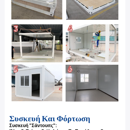
Συσκευή Και Φόρτωση
Συσκευή "σάντουιτς":