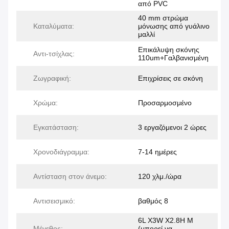
από PVC
40 mm στρώμα
Καταλύματα:
μόνωσης από γυάλινο
μαλλί
Επικάλυψη σκόνης
Αντι-τσίχλας:
110um+Γαλβανισμένη
Ζωγραφική:
Επιχρίσεις σε σκόνη
Χρώμα:
Προσαρμοσμένο
Εγκατάσταση:
3 εργαζόμενοι 2 ώρες
Χρονοδιάγραμμα:
7-14 ημέρες
Αντίσταση στον άνεμο:
120 χλμ./ώρα
Αντισεισμικό:
βαθμός 8
6L X3W X2.8H M
Μέγεθος:
(μπορεί να