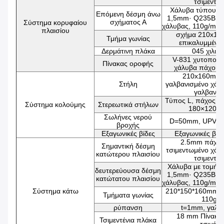
τσιμεντω
Χάλυβα τύπου C
Επόμενη δέσμη άνω
1,5mm· Q235B γα
σχήματος Α
Σύστημα κορυφαίου
χάλυβας, 110g/m2 
πλαισίου
σχήμα 210x16
Τμήμα γωνίας
επικαλυμμένο
Δερμάτινη πλάκα
045 χιλιο
V-831 χυτοποιη
Πίνακας οροφής
χάλυβα πάχους
210x160mm,
Στήλη
γαλβανισμένο χάλ
γαλβανισ
Τύπος L, πάχος 2
Σύστημα κολούμης
Στερεωτικά στήλων
180×120×
Σωλήνες νερού
D=50mm, UPVC,
βροχής
Εξαγωνικές βίδες
Εξαγωνικές βί
2.5mm πάχος
Σημαντική δέσμη
τσιμεντωμένο χάλ
κατώτερου πλαισίου
τσιμεντω
Χάλυβα με τομή 
δευτερεύουσα δέσμη
1,5mm· Q235B γα
κατώτατου πλαισίου
χάλυβας, 110g/m2 
Σύστημα κάτω
210*150*160mm, 
Τμήματα γωνίας
110g/
ρύπανση
t=1mm, γαλβ
18 mm Πίνακας
Τσιμεντένια πλάκα