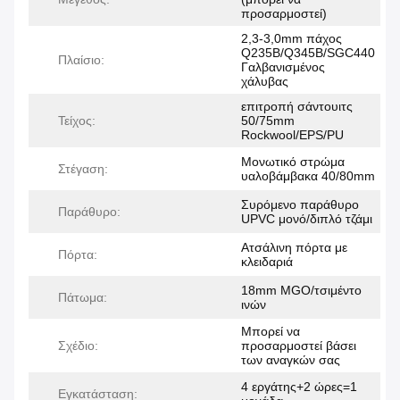
προσαρμοστεί)
2,3-3,0mm πάχος
Q235B/Q345B/SGC440
Πλαίσιο:
Γαλβανισμένος
χάλυβας
επιτροπή σάντουιτς
Τείχος:
50/75mm
Rockwool/EPS/PU
Μονωτικό στρώμα
Στέγαση:
υαλοβάμβακα 40/80mm
Συρόμενο παράθυρο
Παράθυρο:
UPVC μονό/διπλό τζάμι
Ατσάλινη πόρτα με
Πόρτα:
κλειδαριά
18mm MGO/τσιμέντο
Πάτωμα:
ινών
Μπορεί να
Σχέδιο:
προσαρμοστεί βάσει
των αναγκών σας
4 εργάτης+2 ώρες=1
Εγκατάσταση: