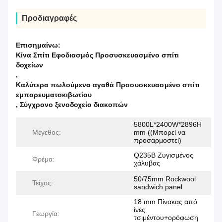
Προδιαγραφές
Επισημαίνω:
Κίνα Σπίτι Εφοδιασμός Προσυσκευασμένο σπίτι
δοχείων
,
Καλύτερα πωλούμενα αγαθά Προσυσκευασμένο σπίτι
εμπορευματοκιβωτίου
,
Σύγχρονο ξενοδοχείο διακοπών
5800L*2400W*2896H
Μέγεθος:
mm ((Μπορεί να
προσαρμοστεί)
Q235B Ζυγισμένος
Φρέμα:
χάλυβας
50/75mm Rockwool
Τείχος:
sandwich panel
18 mm Πίνακας από
ίνες
Γεωργία:
τσιμέντου+ορόφωση