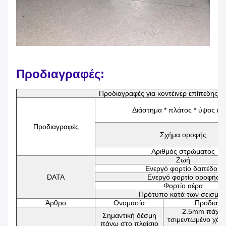
Προδιαγραφές:
Προδιαγραφές για κοντέινερ επίπεδης 
Διάστημα * πλάτος * ύψος (
Προδιαγραφές
Σχήμα οροφής
Αριθμός στρώματος
Ζωή
Ενεργό φορτίο δαπέδου
DATA
Ενεργό φορτίο οροφής
Φορτίο αέρα
Πρότυπο κατά των σεισμώ
Άρθρο
Ονομασία
Προδιαγρ
2.5mm πάχος
Σημαντική δέσμη
τσιμεντωμένο χάλ
πάνω στο πλαίσιο