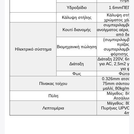
τσιμέντ
Υδροξείδιο
1.6mmΠΕΠΚ 
Κάλυψη στήλη
Κάλυψη στήλης
χρώματος χάλυ
συμπεριλαμβαν
Κουτί διανομής
ανοίγματος αέρα, τ
από διαρ
(συμπεριλαμβαν
πρίζας) 
Βιομηχανική πώληση
Ηλεκτρικό σύστημα
συμπεριλαμβαν
φόρτισης κ
Διάταξη 220V, 6m2
Διάταξη
για AC, 2,5m2 για
για φώ
Φως
Φώτα L
0.326mm ατσάλι
Πίνακας τοίχου
75mm σάντουιτς
μαλλί, 80kg/m3 
Μέγεθος: 84
Πύλη
Ατσάλινη 
Μέγεθος: 80
Λεπτομέρια
Πυρήνες UPVC, δ
4mm