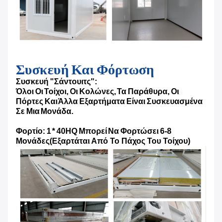
Συσκευή Και Φόρτωση
Συσκευή "σάντουιτς":
Όλοι Οι Τοίχοι, Οι Κολώνες, Τα Παράθυρα, Οι
Πόρτες Και Άλλα Εξαρτήματα Είναι Συσκευασμένα
Σε Μια Μονάδα.
Φορτίο: 1 * 40HQ Μπορεί Να Φορτώσει 6-8
Μονάδες
(Εξαρτάται Από Το Πάχος Του Τοίχου)