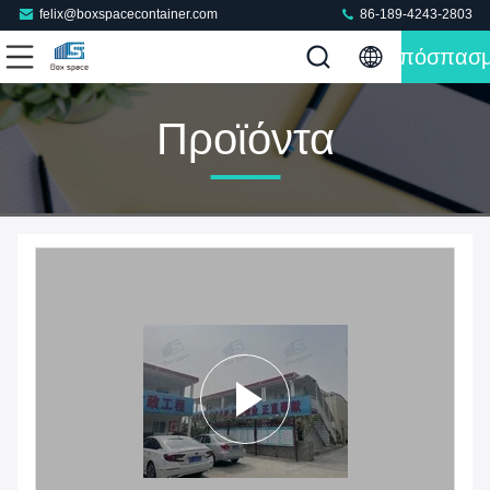
felix@boxspacecontainer.com
86-189-4243-2803
Απόσπασ
Προϊόντα