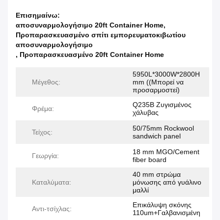
Επισημαίνω:
αποσυναρμολογήσιμο 20ft Container Home
,
Προπαρασκευασμένο σπίτι εμπορευματοκιβωτίου
αποσυναρμολογήσιμο
,
Προπαρασκευασμένο 20ft Container Home
5950L*3000W*2800H
Μέγεθος:
mm ((Μπορεί να
προσαρμοστεί)
Q235B Ζυγισμένος
Φρέμα:
χάλυβας
50/75mm Rockwool
Τείχος:
sandwich panel
18 mm MGO/Cement
Γεωργία:
fiber board
40 mm στρώμα
Καταλύματα:
μόνωσης από γυάλινο
μαλλί
Επικάλυψη σκόνης
Αντι-τσίχλας:
110um+Γαλβανισμένη