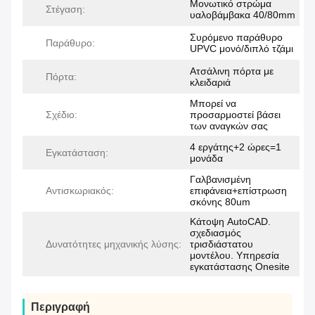
Μονωτικό στρώμα
Στέγαση:
υαλοβάμβακα 40/80mm
Συρόμενο παράθυρο
Παράθυρο:
UPVC μονό/διπλό τζάμι
Ατσάλινη πόρτα με
Πόρτα:
κλειδαριά
Μπορεί να
Σχέδιο:
προσαρμοστεί βάσει
των αναγκών σας
4 εργάτης+2 ώρες=1
Εγκατάσταση:
μονάδα
Γαλβανισμένη
Αντισκωριακός:
επιφάνεια+επίστρωση
σκόνης 80um
Κάτοψη AutoCAD.
σχεδιασμός
Δυνατότητες μηχανικής λύσης:
τρισδιάστατου
μοντέλου. Υπηρεσία
εγκατάστασης Onesite
Περιγραφή