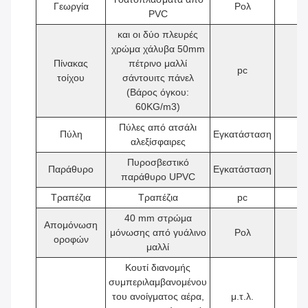
Γεωργία
Ρολ
1
PVC
και οι δύο πλευρές
χρώμα χάλυβα 50mm
Πίνακας
πέτρινο μαλλί
pc
1
τοίχου
σάντουιτς πάνελ
(Βάρος όγκου:
60KG/m3)
Πύλες από ατσάλι
Πύλη
Εγκατάσταση
1
αλεξίσφαιρες
Πυροσβεστικό
Παράθυρο
Εγκατάσταση
2
παράθυρο UPVC
Τραπέζια
Τραπέζια
pc
1
40 mm στρώμα
Απομόνωση
μόνωσης από γυάλινο
Ρολ
1
οροφών
μαλλί
Κουτί διανομής
συμπεριλαμβανομένου
του ανοίγματος αέρα,
μ.τ.λ.
1