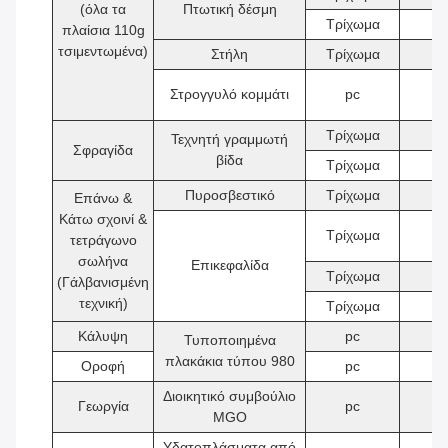
(όλα τα
Πτωτική δέσμη
Τρίχωμα
2
πλαίσια 110g
τσιμεντωμένα)
Στήλη
Τρίχωμα
4
Στρογγυλό κομμάτι
pc
8
Τρίχωμα
2
Τεχνητή γραμμωτή
Σφραγίδα
βίδα
Τρίχωμα
2
Πυροσβεστικό
Τρίχωμα
9
Επάνω &
Κάτω σχοινί &
Τρίχωμα
2
τετράγωνο
σωλήνα
Επικεφαλίδα
Τρίχωμα
3
(Γάλβανισμένη
τεχνική)
Τρίχωμα
6
Κάλυψη
pc
6
Τυποποιημένα
πλακάκια τύπου 980
Οροφή
pc
6
Διοικητικό συμβούλιο
Γεωργία
pc
5
MGO
Υδατοπλάσματα από