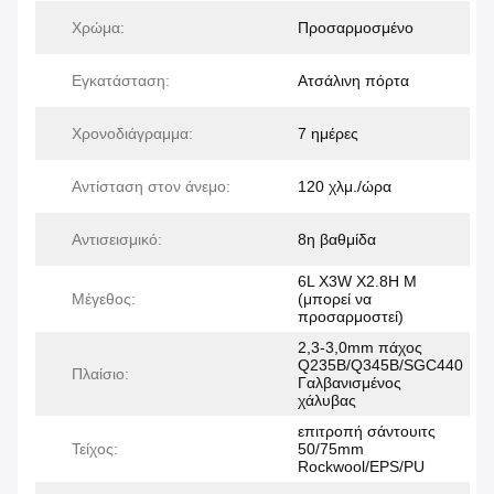
Χρώμα:
Προσαρμοσμένο
Εγκατάσταση:
Ατσάλινη πόρτα
Χρονοδιάγραμμα:
7 ημέρες
Αντίσταση στον άνεμο:
120 χλμ./ώρα
Αντισεισμικό:
8η βαθμίδα
6L X3W X2.8H M
Μέγεθος:
(μπορεί να
προσαρμοστεί)
2,3-3,0mm πάχος
Q235B/Q345B/SGC440
Πλαίσιο:
Γαλβανισμένος
χάλυβας
επιτροπή σάντουιτς
Τείχος:
50/75mm
Rockwool/EPS/PU