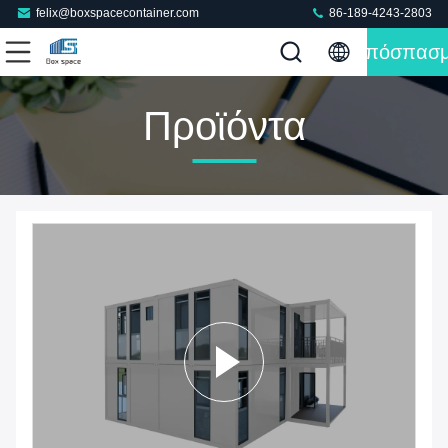
felix@boxspacecontainer.com
86-189-4243-2803
Απόσπασ
Προϊόντα