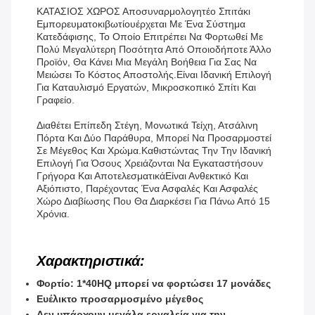
ΚΑΤΑΣΙΟΣ ΧΩΡΟΣ Αποσυναρμολογητέο Σπιτάκι
Εμπορευματοκιβωτίου
Έρχεται Με Ένα Σύστημα
Κατεδάφισης, Το Οποίο Επιτρέπει Να Φορτωθεί Με
Πολύ Μεγαλύτερη Ποσότητα Από Οποιοδήποτε Άλλο
Προϊόν, Θα Κάνει Μια Μεγάλη Βοήθεια Για Σας Να
Μειώσει Το Κόστος Αποστολής.
Είναι Ιδανική Επιλογή
Για Καταυλισμό Εργατών, Μικροσκοπικό Σπίτι Και
Γραφείο.
Διαθέτει Επίπεδη Στέγη, Μονωτικά Τείχη, Ατσάλινη
Πόρτα Και Δύο Παράθυρα, Μπορεί Να Προσαρμοστεί
Σε Μέγεθος Και Χρώμα.καθιστώντας Την Την Ιδανική
Επιλογή Για Όσους Χρειάζονται Να Εγκαταστήσουν
Γρήγορα Και ΑποτελεσματικάΕίναι Ανθεκτικό Και
Αξιόπιστο, Παρέχοντας Ένα Ασφαλές Και Ασφαλές
Χώρο Διαβίωσης Που Θα Διαρκέσει Για Πάνω Από 15
Χρόνια.
Χαρακτηριστικά:
Φορτίο: 1*40HQ μπορεί να φορτώσει 17 μονάδες
Ευέλικτο προσαρμοσμένο μέγεθος
Δεν υπάρχουν μεγάλα εργαλεία για την