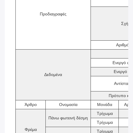
Προδιαγραφές
Σχήμα
Αριθμός
Ενεργό φο
Ενεργό φο
Δεδομένα
Αντίσταση
Πρότυπο κατ
Άρθρο
Ονομασία
Μονάδα
Αριθ
Τρίχωμα
2
Πάνω φωτεινή δέσμη
Τρίχωμα
2
Φρέμα
Τρίχωμα
2