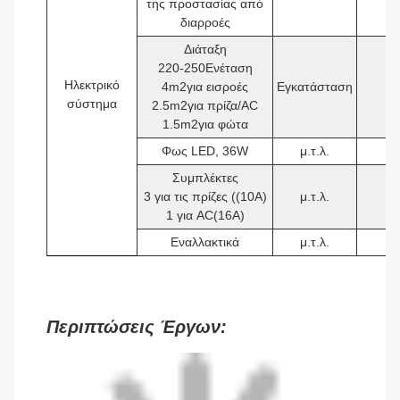
της προστασίας από
διαρροές
Διάταξη
220-250Ενέταση
Ηλεκτρικό
4
m2
για εισροές
Εγκατάσταση
1
σύστημα
2.5
m2
για πρίζα/AC
1.5
m2
για φώτα
Φως LED, 36W
μ.τ.λ.
2
Συμπλέκτες
3 για τις πρίζες ((10A)
μ.τ.λ.
4
1 για AC(16A)
Εναλλακτικά
μ.τ.λ.
1
Περιπτώσεις Έργων: