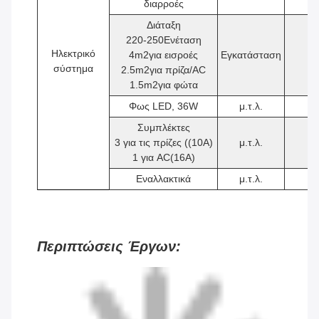
διαρροές
Διάταξη
220-250Ενέταση
Ηλεκτρικό
4
m2
για εισροές
Εγκατάσταση
1
σύστημα
2.5
m2
για πρίζα/AC
1.5
m2
για φώτα
Φως LED, 36W
μ.τ.λ.
2
Συμπλέκτες
3 για τις πρίζες ((10A)
μ.τ.λ.
4
1 για AC(16A)
Εναλλακτικά
μ.τ.λ.
1
Περιπτώσεις Έργων: