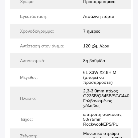
Χρώμα:
Προσαρμοσμένο
Εγκατάσταση:
Ατσάλινη πόρτα
Χρονοδιάγραμμα:
7 ημέρες
Αντίσταση στον άνεμο:
120 χλμ./ώρα
Αντισεισμικό:
8η βαθμίδα
6L X3W X2.8H M
Μέγεθος:
(μπορεί να
προσαρμοστεί)
2,3-3,0mm πάχος
Q235B/Q345B/SGC440
Πλαίσιο:
Γαλβανισμένος
χάλυβας
επιτροπή σάντουιτς
Τείχος:
50/75mm
Rockwool/EPS/PU
Μονωτικό στρώμα
Στέγαση: