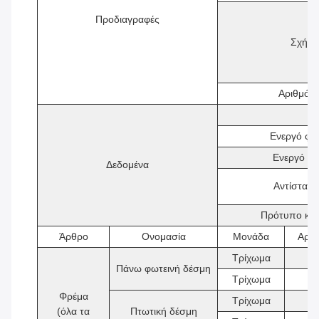
Προδιαγραφές
Σχήμα
Αριθμός
Ενεργό φο
Ενεργό φο
Δεδομένα
Αντίσταση
Πρότυπο κατ
Άρθρο
Ονομασία
Μονάδα
Αριθ
Τρίχωμα
2
Πάνω φωτεινή δέσμη
Τρίχωμα
2
Φρέμα
Τρίχωμα
2
(όλα τα
Πτωτική δέσμη