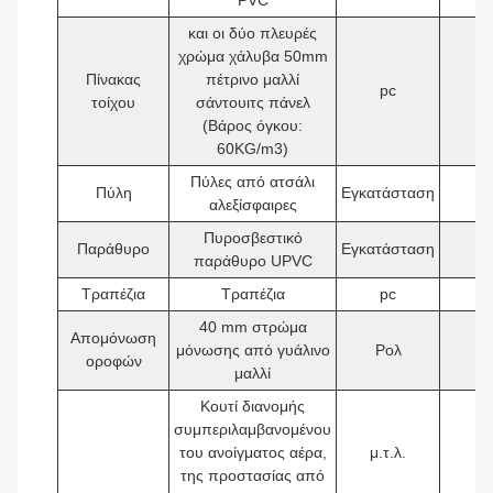
PVC
και οι δύο πλευρές
χρώμα χάλυβα 50mm
Πίνακας
πέτρινο μαλλί
pc
1
τοίχου
σάντουιτς πάνελ
(Βάρος όγκου:
60KG/m3)
Πύλες από ατσάλι
Πύλη
Εγκατάσταση
1
αλεξίσφαιρες
Πυροσβεστικό
Παράθυρο
Εγκατάσταση
2
παράθυρο UPVC
Τραπέζια
Τραπέζια
pc
1
40 mm στρώμα
Απομόνωση
μόνωσης από γυάλινο
Ρολ
1
οροφών
μαλλί
Κουτί διανομής
συμπεριλαμβανομένου
του ανοίγματος αέρα,
μ.τ.λ.
1
της προστασίας από