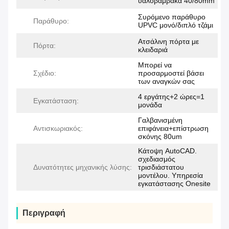
υαλοβάμβακα 40/80mm
Συρόμενο παράθυρο
Παράθυρο:
UPVC μονό/διπλό τζάμι
Ατσάλινη πόρτα με
Πόρτα:
κλειδαριά
Μπορεί να
Σχέδιο:
προσαρμοστεί βάσει
των αναγκών σας
4 εργάτης+2 ώρες=1
Εγκατάσταση:
μονάδα
Γαλβανισμένη
Αντισκωριακός:
επιφάνεια+επίστρωση
σκόνης 80um
Κάτοψη AutoCAD.
σχεδιασμός
Δυνατότητες μηχανικής λύσης:
τρισδιάστατου
μοντέλου. Υπηρεσία
εγκατάστασης Onesite
Περιγραφή