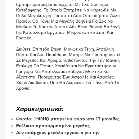
Εμπορευματοκιβωτίου
Έρχεται Με Ένα Σύστημα
Κατεδάφισης, Το Οποίο Επιτρέπει Να Φορτωθεί Με
Πολύ Μεγαλύτερη Ποσότητα Από Οποιοδήποτε Άλλο
Προϊόν, Θα Κάνει Μια Μεγάλη Βοήθεια Για Σας Να
Μειώσει Το Κόστος Αποστολής.
Είναι Ιδανική Επιλογή
Για Καταυλισμό Εργατών, Μικροσκοπικό Σπίτι Και
Γραφείο.
Διαθέτει Επίπεδη Στέγη, Μονωτικά Τείχη, Ατσάλινη
Πόρτα Και Δύο Παράθυρα, Μπορεί Να Προσαρμοστεί
Σε Μέγεθος Και Χρώμα.καθιστώντας Την Την Ιδανική
Επιλογή Για Όσους Χρειάζονται Να Εγκαταστήσουν
Γρήγορα Και ΑποτελεσματικάΕίναι Ανθεκτικό Και
Αξιόπιστο, Παρέχοντας Ένα Ασφαλές Και Ασφαλές
Χώρο Διαβίωσης Που Θα Διαρκέσει Για Πάνω Από 15
Χρόνια.
Χαρακτηριστικά:
Φορτίο: 1*40HQ μπορεί να φορτώσει 17 μονάδες
Ευέλικτο προσαρμοσμένο μέγεθος
Δεν υπάρχουν μεγάλα εργαλεία για την