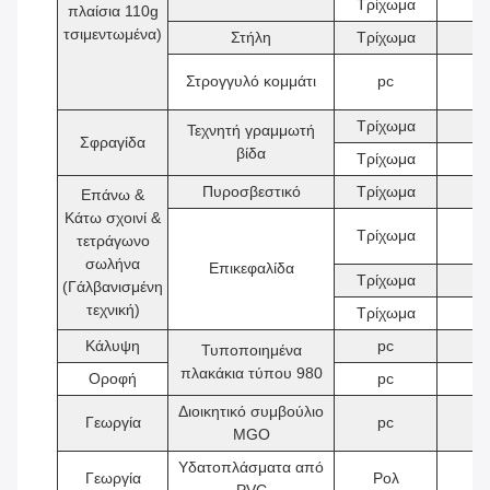
Τρίχωμα
2
πλαίσια 110g
τσιμεντωμένα)
Στήλη
Τρίχωμα
4
Στρογγυλό κομμάτι
pc
8
Τρίχωμα
2
Τεχνητή γραμμωτή
Σφραγίδα
βίδα
Τρίχωμα
2
Πυροσβεστικό
Τρίχωμα
9
Επάνω &
Κάτω σχοινί &
Τρίχωμα
2
τετράγωνο
σωλήνα
Επικεφαλίδα
Τρίχωμα
3
(Γάλβανισμένη
τεχνική)
Τρίχωμα
6
Κάλυψη
pc
6
Τυποποιημένα
πλακάκια τύπου 980
Οροφή
pc
6
Διοικητικό συμβούλιο
Γεωργία
pc
5
MGO
Υδατοπλάσματα από
Γεωργία
Ρολ
1