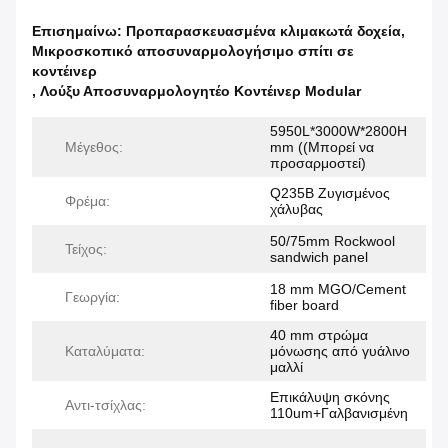
Επισημαίνω:
Προπαρασκευασμένα κλιμακωτά δοχεία
,
Μικροσκοπικό αποσυναρμολογήσιμο σπίτι σε
κοντέινερ
,
Λούξυ Αποσυναρμολογητέο Κοντέινερ Modular
5950L*3000W*2800H
Μέγεθος:
mm ((Μπορεί να
προσαρμοστεί)
Q235B Ζυγισμένος
Φρέμα:
χάλυβας
50/75mm Rockwool
Τείχος:
sandwich panel
18 mm MGO/Cement
Γεωργία:
fiber board
40 mm στρώμα
Καταλύματα:
μόνωσης από γυάλινο
μαλλί
Επικάλυψη σκόνης
Αντι-τσίχλας:
110um+Γαλβανισμένη