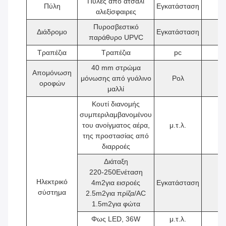
Πύλες από ατσάλι
Πύλη
Εγκατάσταση
1
αλεξίσφαιρες
Πυροσβεστικό
Διάδρομο
Εγκατάσταση
2
παράθυρο UPVC
Τραπέζια
Τραπέζια
pc
1
40 mm στρώμα
Απομόνωση
μόνωσης από γυάλινο
Ρολ
1
οροφών
μαλλί
Κουτί διανομής
συμπεριλαμβανομένου
του ανοίγματος αέρα,
μ.τ.λ.
1
της προστασίας από
διαρροές
Διάταξη
220-250Ενέταση
Ηλεκτρικό
4
m2
για εισροές
Εγκατάσταση
1
σύστημα
2.5
m2
για πρίζα/AC
1.5
m2
για φώτα
Φως LED, 36W
μ.τ.λ.
2