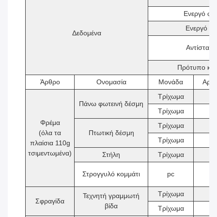
Ενεργό φο
Ενεργό φο
Δεδομένα
Αντίσταση
Πρότυπο κατ
Άρθρο
Ονομασία
Μονάδα
Αριθ
Τρίχωμα
2
Πάνω φωτεινή δέσμη
Τρίχωμα
2
Φρέμα
Τρίχωμα
2
(όλα τα
Πτωτική δέσμη
Τρίχωμα
2
πλαίσια 110g
τσιμεντωμένα)
Στήλη
Τρίχωμα
4
Στρογγυλό κομμάτι
pc
8
Τρίχωμα
2
Τεχνητή γραμμωτή
Σφραγίδα
βίδα
Τρίχωμα
2