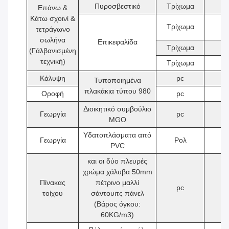
Πυροσβεστικό
Τρίχωμα
9
Επάνω &
Κάτω σχοινί &
Τρίχωμα
2
τετράγωνο
σωλήνα
Επικεφαλίδα
Τρίχωμα
3
(Γάλβανισμένη
τεχνική)
Τρίχωμα
6
Κάλυψη
pc
6
Τυποποιημένα
πλακάκια τύπου 980
Οροφή
pc
6
Διοικητικό συμβούλιο
Γεωργία
pc
5
MGO
Υδατοπλάσματα από
Γεωργία
Ρολ
1
PVC
και οι δύο πλευρές
χρώμα χάλυβα 50mm
Πίνακας
πέτρινο μαλλί
pc
1
τοίχου
σάντουιτς πάνελ
(Βάρος όγκου:
60KG/m3)