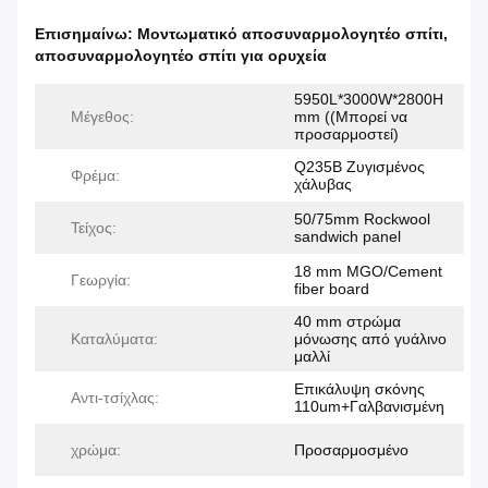
Επισημαίνω:
Μοντωματικό αποσυναρμολογητέο σπίτι
,
αποσυναρμολογητέο σπίτι για ορυχεία
5950L*3000W*2800H
Μέγεθος:
mm ((Μπορεί να
προσαρμοστεί)
Q235B Ζυγισμένος
Φρέμα:
χάλυβας
50/75mm Rockwool
Τείχος:
sandwich panel
18 mm MGO/Cement
Γεωργία:
fiber board
40 mm στρώμα
Καταλύματα:
μόνωσης από γυάλινο
μαλλί
Επικάλυψη σκόνης
Αντι-τσίχλας:
110um+Γαλβανισμένη
χρώμα:
Προσαρμοσμένο