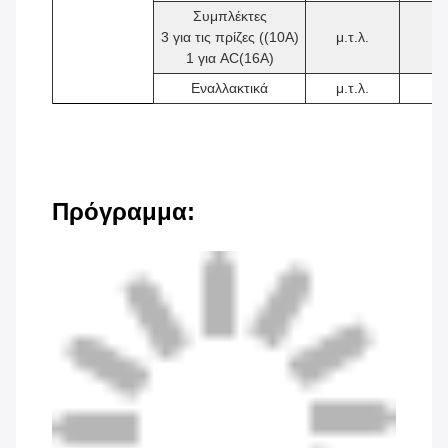
Συμπλέκτες
3 για τις πρίζες ((10A)
μ.τ.λ.
4
1 για AC(16A)
Εναλλακτικά
μ.τ.λ.
1
Πρόγραμμα: