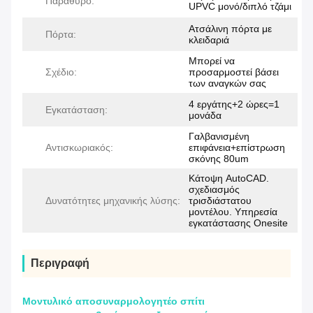
Παράθυρο:
UPVC μονό/διπλό τζάμι
Ατσάλινη πόρτα με
Πόρτα:
κλειδαριά
Μπορεί να
Σχέδιο:
προσαρμοστεί βάσει
των αναγκών σας
4 εργάτης+2 ώρες=1
Εγκατάσταση:
μονάδα
Γαλβανισμένη
Αντισκωριακός:
επιφάνεια+επίστρωση
σκόνης 80um
Κάτοψη AutoCAD.
σχεδιασμός
Δυνατότητες μηχανικής λύσης:
τρισδιάστατου
μοντέλου. Υπηρεσία
εγκατάστασης Onesite
Περιγραφή
Μοντυλικό αποσυναρμολογητέο σπίτι