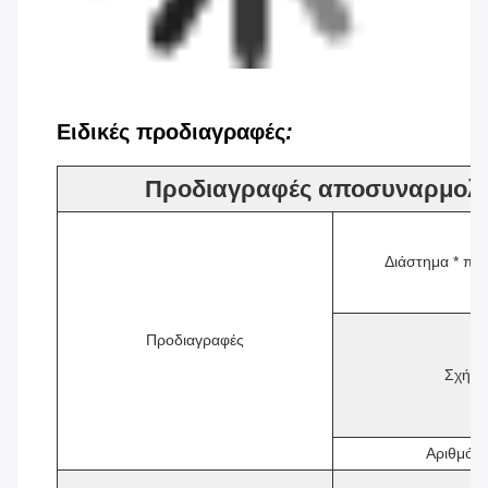
Ειδικές προδιαγραφές
:
Προδιαγραφές αποσυναρμολο
Διάστημα * πλ
Προδιαγραφές
Σχήμα
Αριθμός