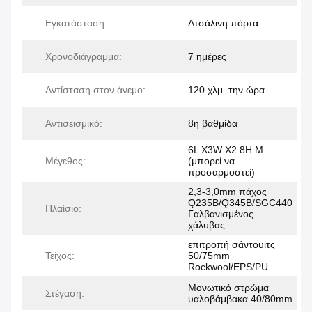
Εγκατάσταση:
Ατσάλινη πόρτα
Χρονοδιάγραμμα:
7 ημέρες
Αντίσταση στον άνεμο:
120 χλμ. την ώρα
Αντισεισμικό:
8η βαθμίδα
6L X3W X2.8H M
Μέγεθος:
(μπορεί να
προσαρμοστεί)
2,3-3,0mm πάχος
Q235B/Q345B/SGC440
Πλαίσιο:
Γαλβανισμένος
χάλυβας
επιτροπή σάντουιτς
Τείχος:
50/75mm
Rockwool/EPS/PU
Μονωτικό στρώμα
Στέγαση:
υαλοβάμβακα 40/80mm