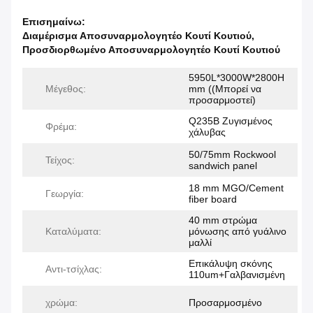
Επισημαίνω:
Διαμέρισμα Αποσυναρμολογητέο Κουτί Κουτιού
,
Προσδιορθωμένο Αποσυναρμολογητέο Κουτί Κουτιού
5950L*3000W*2800H
Μέγεθος:
mm ((Μπορεί να
προσαρμοστεί)
Q235B Ζυγισμένος
Φρέμα:
χάλυβας
50/75mm Rockwool
Τείχος:
sandwich panel
18 mm MGO/Cement
Γεωργία:
fiber board
40 mm στρώμα
Καταλύματα:
μόνωσης από γυάλινο
μαλλί
Επικάλυψη σκόνης
Αντι-τσίχλας:
110um+Γαλβανισμένη
χρώμα:
Προσαρμοσμένο