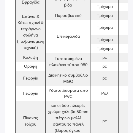
Σφραγίδα
βίδα
Τρίχωμα
2
Πυροσβεστικό
Τρίχωμα
9
Επάνω &
Κάτω σχοινί &
Τρίχωμα
2
τετράγωνο
σωλήνα
Επικεφαλίδα
Τρίχωμα
3
(Γάλβανισμένη
τεχνική)
Τρίχωμα
6
Κάλυψη
pc
6
Τυποποιημένα
πλακάκια τύπου 980
Οροφή
pc
6
Διοικητικό συμβούλιο
Γεωργία
pc
5
MGO
Υδατοπλάσματα από
Γεωργία
Ρολ
1
PVC
και οι δύο πλευρές
χρώμα χάλυβα 50mm
Πίνακας
πέτρινο μαλλί
pc
1
τοίχου
σάντουιτς πάνελ
(Βάρος όγκου: