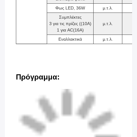
Φως LED, 36W
μ.τ.λ.
2
Συμπλέκτες
3 για τις πρίζες ((10A)
μ.τ.λ.
4
1 για AC(16A)
Εναλλακτικά
μ.τ.λ.
1
Πρόγραμμα: