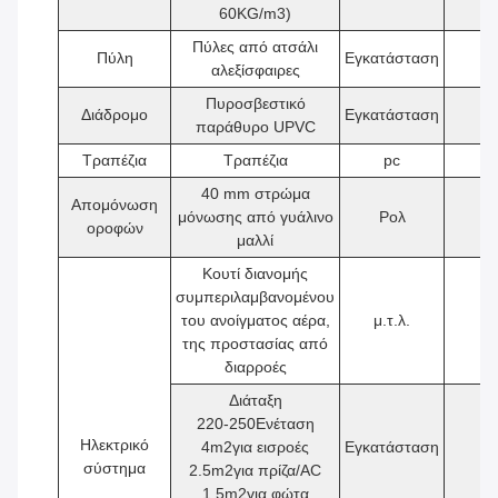
60KG/m3)
Πύλες από ατσάλι
Πύλη
Εγκατάσταση
1
αλεξίσφαιρες
Πυροσβεστικό
Διάδρομο
Εγκατάσταση
2
παράθυρο UPVC
Τραπέζια
Τραπέζια
pc
1
40 mm στρώμα
Απομόνωση
μόνωσης από γυάλινο
Ρολ
1
οροφών
μαλλί
Κουτί διανομής
συμπεριλαμβανομένου
του ανοίγματος αέρα,
μ.τ.λ.
1
της προστασίας από
διαρροές
Διάταξη
220-250Ενέταση
Ηλεκτρικό
4
m2
για εισροές
Εγκατάσταση
1
σύστημα
2.5
m2
για πρίζα/AC
1.5
m2
για φώτα