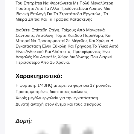
Του Επιτρέπει Να Φορτώνεται Με Πολύ Μεγαλύτερη
Ποσότητα Από Τα Άλλα Προϊόντα.Είναι Λοιπόν Μια
Ιδανική Επιλογή Για Τα Στρατόπεδα Εργατών., Τα
Μικρά Σπίτια Και Τα Γραφεία Κατασκευής.
Διαθέτει Επίπεδη Στέγη, Τοίχους Από Μονωτικά
Σάντουιτς, Ατσάλινη Πόρτα Και Δύο Παράθυρα, Και
Μπορεί Να Προσαρμοστεί Σε Μέγεθος Και Χρώμα.Η
Εγκατάσταση Είναι Εύκολη Και Γρήγορη.Το Υλικό Αυτό
Είναι Ανθεκτικό Και Αξιόπιστο, Προσφέροντας Ένα
Ασφαλές Και Ασφαλές Χώρο Διαβίωσης Που Διαρκεί
Περισσότερο Από 15 Χρόνια.
Χαρακτηριστικά:
Η φόρτιση: 1*40HQ μπορεί να φορτίσει 17 μονάδες
Προσαρμοσμένες διαστάσεις ευέλικτες
Χωρίς μεγάλα εργαλεία για την εγκατάσταση
Δυνατή αντοχή στον άνεμο και τους σεισμούς
Δομή: