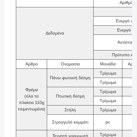
Αριθμός
Ενεργό φο
Ενεργό φο
Δεδομένα
Αντίσταση
Πρότυπο κατ
Άρθρο
Ονομασία
Μονάδα
Αριθ
Τρίχωμα
2
Πάνω φωτεινή δέσμη
Τρίχωμα
2
Φρέμα
Τρίχωμα
2
(όλα τα
Πτωτική δέσμη
Τρίχωμα
2
πλαίσια 110g
τσιμεντωμένα)
Στήλη
Τρίχωμα
4
Στρογγυλό κομμάτι
pc
8
Τρίχωμα
2
Τεχνητή γραμμωτή