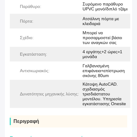
Συρόμενο παράθυρο
Παράθυρο:
UPVC μονό/διπλό τζάμι
Ατσάλινη πόρτα με
Πόρτα:
κλειδαριά
Μπορεί να
Σχέδιο:
προσαρμοστεί βάσει
των αναγκών σας
4 εργάτης+2 ώρες=1
Εγκατάσταση:
μονάδα
Γαλβανισμένη
Αντισκωριακός:
επιφάνεια+επίστρωση
σκόνης 80um
Κάτοψη AutoCAD.
σχεδιασμός
Δυνατότητες μηχανικής λύσης:
τρισδιάστατου
μοντέλου. Υπηρεσία
εγκατάστασης Onesite
Περιγραφή